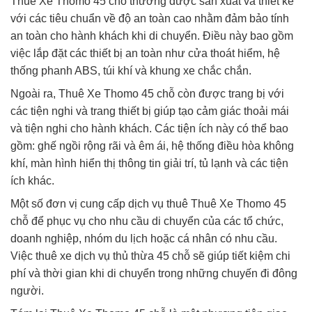
Thuê Xe Thomo 45 chỗ thường được sản xuất và thiết kế
với các tiêu chuẩn về độ an toàn cao nhằm đảm bảo tính
an toàn cho hành khách khi di chuyển. Điều này bao gồm
việc lắp đặt các thiết bị an toàn như cửa thoát hiểm, hệ
thống phanh ABS, túi khí và khung xe chắc chắn.
Ngoài ra, Thuê Xe Thomo 45 chỗ còn được trang bị với
các tiện nghi và trang thiết bị giúp tạo cảm giác thoải mái
và tiện nghi cho hành khách. Các tiện ích này có thể bao
gồm: ghế ngồi rộng rãi và êm ái, hệ thống điều hòa không
khí, màn hình hiển thị thông tin giải trí, tủ lạnh và các tiện
ích khác.
Một số đơn vị cung cấp dịch vụ thuê Thuê Xe Thomo 45
chỗ để phục vụ cho nhu cầu di chuyển của các tổ chức,
doanh nghiệp, nhóm du lịch hoặc cá nhân có nhu cầu.
Việc thuê xe dịch vụ thủ thừa 45 chỗ sẽ giúp tiết kiệm chi
phí và thời gian khi di chuyển trong những chuyến đi đông
người.