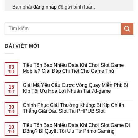
Bạn phải
đăng nhập
để gửi bình luận.
BÀI VIẾT MỚI
Tiêu Tốn Bao Nhiêu Data Khi Chơi Slot Game
03
Mobile? Giải Đáp Chi Tiết Cho Game Thủ
Th8
Không
có
Giải Mã Yêu Cầu Cược Vòng Quay Miễn Phí: Bí
bình
15
luận
Kíp Tối Ưu Hóa Lợi Nhuận Tại 7d-game
Th7
ở
Tiêu
Không
Tốn
có
Chinh Phục Giải Thưởng Khủng: Bí Kíp Chiến
Bao
bình
30
Nhiêu
luận
Thắng Giải Đấu Slot Tại PHPUB Slot
Th6
Data
ở
Khi
Giải
Không
Chơi
Mã
có
Tiêu Tốn Bao Nhiêu Data Khi Chơi Slot Game Di
Slot
Yêu
bình
10
Game
Cầu
luận
Động? Bí Quyết Tối Ưu Từ Primo Gaming
Th6
Mobile?
Cược
ở
Giải
Vòng
Chinh
Không