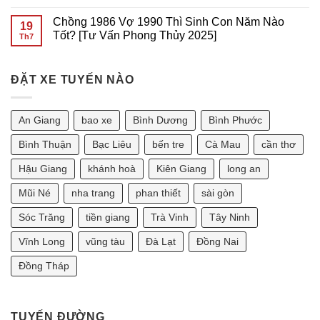
Sài
VŨNG
Giá
Không
Gòn
TÀU
Thuê
có
Chồng 1986 Vợ 1990 Thì Sinh Con Năm Nào
GIÁ
Xe
bình
19
RẺ
7
luận
Tốt? [Tư Vấn Phong Thủy 2025]
Th7
TẠI
Chỗ
ở
SÀI
Tại
Giá
Không
GÒN
Sài
Thuê
có
Gòn
Xe
bình
Đi
7
ĐẶT XE TUYẾN NÀO
luận
Phan
Chỗ
ở
Thiết
Tại
Chồng
2
Sài
1986
Ngày
Gòn
Vợ
An Giang
bao xe
Bình Dương
Bình Phước
Bao
Đi
1990
Nhiêu?
Vũng
Thì
Tàu
Sinh
Bình Thuận
Bạc Liêu
bến tre
Cà Mau
cần thơ
2
Con
Ngày
Năm
Hậu Giang
khánh hoà
Kiên Giang
long an
Bao
Nào
Nhiêu?
Tốt?
[Tư
Mũi Né
nha trang
phan thiết
sài gòn
Vấn
Phong
Sóc Trăng
tiền giang
Trà Vinh
Tây Ninh
Thủy
2025]
Vĩnh Long
vũng tàu
Đà Lạt
Đồng Nai
Đồng Tháp
TUYẾN ĐƯỜNG