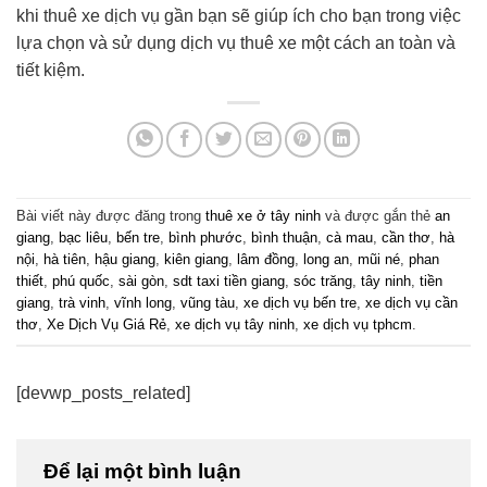
khi thuê xe dịch vụ gần bạn sẽ giúp ích cho bạn trong việc
lựa chọn và sử dụng dịch vụ thuê xe một cách an toàn và
tiết kiệm.
Bài viết này được đăng trong
thuê xe ở tây ninh
và được gắn thẻ
an
giang
,
bạc liêu
,
bến tre
,
bình phước
,
bình thuận
,
cà mau
,
cần thơ
,
hà
nội
,
hà tiên
,
hậu giang
,
kiên giang
,
lâm đồng
,
long an
,
mũi né
,
phan
thiết
,
phú quốc
,
sài gòn
,
sdt taxi tiền giang
,
sóc trăng
,
tây ninh
,
tiền
giang
,
trà vinh
,
vĩnh long
,
vũng tàu
,
xe dịch vụ bến tre
,
xe dịch vụ cần
thơ
,
Xe Dịch Vụ Giá Rẻ
,
xe dịch vụ tây ninh
,
xe dịch vụ tphcm
.
[devwp_posts_related]
Để lại một bình luận