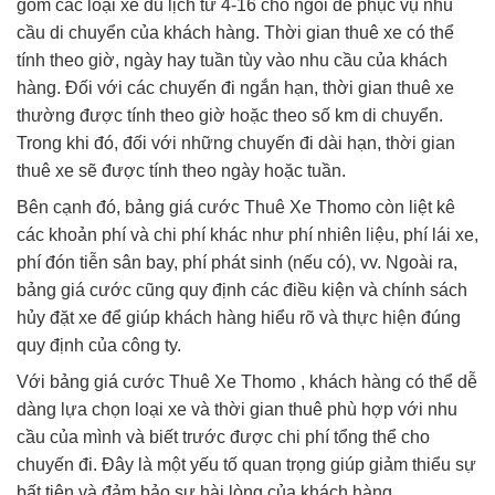
gồm các loại xe du lịch từ 4-16 chỗ ngồi để phục vụ nhu
cầu di chuyển của khách hàng. Thời gian thuê xe có thể
tính theo giờ, ngày hay tuần tùy vào nhu cầu của khách
hàng. Đối với các chuyến đi ngắn hạn, thời gian thuê xe
thường được tính theo giờ hoặc theo số km di chuyển.
Trong khi đó, đối với những chuyến đi dài hạn, thời gian
thuê xe sẽ được tính theo ngày hoặc tuần.
Bên cạnh đó, bảng giá cước Thuê Xe Thomo còn liệt kê
các khoản phí và chi phí khác như phí nhiên liệu, phí lái xe,
phí đón tiễn sân bay, phí phát sinh (nếu có), vv. Ngoài ra,
bảng giá cước cũng quy định các điều kiện và chính sách
hủy đặt xe để giúp khách hàng hiểu rõ và thực hiện đúng
quy định của công ty.
Với bảng giá cước Thuê Xe Thomo , khách hàng có thể dễ
dàng lựa chọn loại xe và thời gian thuê phù hợp với nhu
cầu của mình và biết trước được chi phí tổng thể cho
chuyến đi. Đây là một yếu tố quan trọng giúp giảm thiểu sự
bất tiện và đảm bảo sự hài lòng của khách hàng.