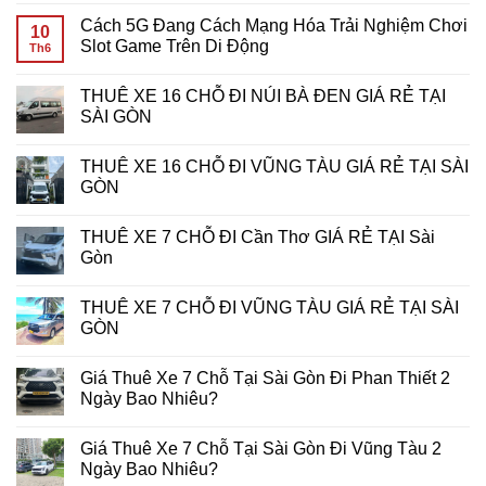
Đáp
Quay
Phục
có
Cách 5G Đang Cách Mạng Hóa Trải Nghiệm Chơi
Chi
Miễn
Giải
bình
10
Tiết
Phí:
Thưởng
luận
Slot Game Trên Di Động
Th6
Cho
Bí
Khủng:
ở
Game
Kíp
Bí
Tiêu
Không
Thủ
Tối
Kíp
Tốn
có
THUÊ XE 16 CHỖ ĐI NÚI BÀ ĐEN GIÁ RẺ TẠI
Ưu
Chiến
Bao
bình
Hóa
Thắng
Nhiêu
luận
SÀI GÒN
Lợi
Giải
Data
ở
Nhuận
Đấu
Khi
Cách
Không
Tại
Slot
Chơi
5G
có
THUÊ XE 16 CHỖ ĐI VŨNG TÀU GIÁ RẺ TẠI SÀI
7d-
Tại
Slot
Đang
bình
game
PHPUB
Game
Cách
luận
GÒN
Slot
Di
Mạng
ở
Động?
Hóa
THUÊ
Không
Bí
Trải
XE
có
THUÊ XE 7 CHỖ ĐI Cần Thơ GIÁ RẺ TẠI Sài
Quyết
Nghiệm
16
bình
Tối
Chơi
CHỖ
luận
Gòn
Ưu
Slot
ĐI
ở
Từ
Game
NÚI
THUÊ
Không
Primo
Trên
BÀ
XE
có
THUÊ XE 7 CHỖ ĐI VŨNG TÀU GIÁ RẺ TẠI SÀI
Gaming
Di
ĐEN
16
bình
Động
GIÁ
CHỖ
luận
GÒN
RẺ
ĐI
ở
TẠI
VŨNG
THUÊ
Không
SÀI
TÀU
XE
có
Giá Thuê Xe 7 Chỗ Tại Sài Gòn Đi Phan Thiết 2
GÒN
GIÁ
7
bình
RẺ
CHỖ
luận
Ngày Bao Nhiêu?
TẠI
ĐI
ở
SÀI
Cần
THUÊ
Không
GÒN
Thơ
XE
có
Giá Thuê Xe 7 Chỗ Tại Sài Gòn Đi Vũng Tàu 2
GIÁ
7
bình
RẺ
CHỖ
luận
Ngày Bao Nhiêu?
TẠI
ĐI
ở