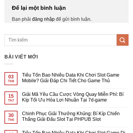
Để lại một bình luận
Bạn phải
đăng nhập
để gửi bình luận.
BÀI VIẾT MỚI
Tiêu Tốn Bao Nhiêu Data Khi Chơi Slot Game
03
Mobile? Giải Đáp Chi Tiết Cho Game Thủ
Th8
Không
có
Giải Mã Yêu Cầu Cược Vòng Quay Miễn Phí: Bí
bình
15
luận
Kíp Tối Ưu Hóa Lợi Nhuận Tại 7d-game
Th7
ở
Tiêu
Không
Tốn
có
Chinh Phục Giải Thưởng Khủng: Bí Kíp Chiến
Bao
bình
30
Nhiêu
luận
Thắng Giải Đấu Slot Tại PHPUB Slot
Th6
Data
ở
Khi
Giải
Không
Chơi
Mã
có
Tiêu Tốn Bao Nhiêu Data Khi Chơi Slot Game Di
Slot
Yêu