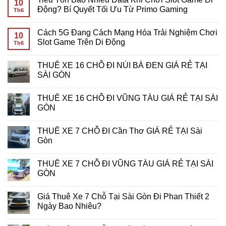
bình
10
Game
Cầu
luận
Động? Bí Quyết Tối Ưu Từ Primo Gaming
Th6
Mobile?
Cược
ở
Giải
Vòng
Chinh
Không
Đáp
Quay
Phục
có
Cách 5G Đang Cách Mạng Hóa Trải Nghiệm Chơi
Chi
Miễn
Giải
bình
10
Tiết
Phí:
Thưởng
luận
Slot Game Trên Di Động
Th6
Cho
Bí
Khủng:
ở
Game
Kíp
Bí
Tiêu
Không
Thủ
Tối
Kíp
Tốn
có
THUÊ XE 16 CHỖ ĐI NÚI BÀ ĐEN GIÁ RẺ TẠI
Ưu
Chiến
Bao
bình
Hóa
Thắng
Nhiêu
luận
SÀI GÒN
Lợi
Giải
Data
ở
Nhuận
Đấu
Khi
Cách
Không
Tại
Slot
Chơi
5G
có
THUÊ XE 16 CHỖ ĐI VŨNG TÀU GIÁ RẺ TẠI SÀI
7d-
Tại
Slot
Đang
bình
game
PHPUB
Game
Cách
luận
GÒN
Slot
Di
Mạng
ở
Động?
Hóa
THUÊ
Không
Bí
Trải
XE
có
THUÊ XE 7 CHỖ ĐI Cần Thơ GIÁ RẺ TẠI Sài
Quyết
Nghiệm
16
bình
Tối
Chơi
CHỖ
luận
Gòn
Ưu
Slot
ĐI
ở
Từ
Game
NÚI
THUÊ
Không
Primo
Trên
BÀ
XE
có
THUÊ XE 7 CHỖ ĐI VŨNG TÀU GIÁ RẺ TẠI SÀI
Gaming
Di
ĐEN
16
bình
Động
GIÁ
CHỖ
luận
GÒN
RẺ
ĐI
ở
TẠI
VŨNG
THUÊ
Không
SÀI
TÀU
XE
có
Giá Thuê Xe 7 Chỗ Tại Sài Gòn Đi Phan Thiết 2
GÒN
GIÁ
7
bình
RẺ
CHỖ
luận
Ngày Bao Nhiêu?
TẠI
ĐI
ở
SÀI
Cần
THUÊ
Không
GÒN
Thơ
XE
có