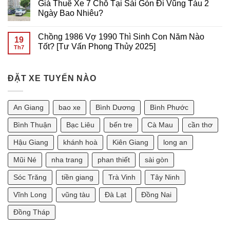
Giá Thuê Xe 7 Chỗ Tại Sài Gòn Đi Vũng Tàu 2
GIÁ
7
bình
RẺ
CHỖ
luận
Ngày Bao Nhiêu?
TẠI
ĐI
ở
Sài
VŨNG
Giá
Không
Gòn
TÀU
Thuê
có
Chồng 1986 Vợ 1990 Thì Sinh Con Năm Nào
GIÁ
Xe
bình
19
RẺ
7
luận
Tốt? [Tư Vấn Phong Thủy 2025]
Th7
TẠI
Chỗ
ở
SÀI
Tại
Giá
Không
GÒN
Sài
Thuê
có
Gòn
Xe
bình
Đi
7
ĐẶT XE TUYẾN NÀO
luận
Phan
Chỗ
ở
Thiết
Tại
Chồng
2
Sài
1986
Ngày
Gòn
Vợ
An Giang
bao xe
Bình Dương
Bình Phước
Bao
Đi
1990
Nhiêu?
Vũng
Thì
Tàu
Sinh
Bình Thuận
Bạc Liêu
bến tre
Cà Mau
cần thơ
2
Con
Ngày
Năm
Hậu Giang
khánh hoà
Kiên Giang
long an
Bao
Nào
Nhiêu?
Tốt?
[Tư
Mũi Né
nha trang
phan thiết
sài gòn
Vấn
Phong
Sóc Trăng
tiền giang
Trà Vinh
Tây Ninh
Thủy
2025]
Vĩnh Long
vũng tàu
Đà Lạt
Đồng Nai
Đồng Tháp