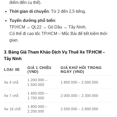
điểm đến cụ thể).
Thời gian di chuyển
: Từ 2 đến 2,5 tiếng.
Tuyến đường phổ biến
:
TP.HCM → QL22 → Gò Dầu → Tây Ninh.
Có thể đi cao tốc TP.HCM – Mộc Bài để tiết kiệm thời
gian.
3. Bảng Giá Tham Khảo Dịch Vụ Thuê Xe TP.HCM –
Tây Ninh
GIÁ 1 CHIỀU
GIÁ KHỨ HỒI TRONG
LOẠI XE
(VND)
NGÀY (VND)
1.200.000 –
Xe 4 chỗ
1.800.000 – 2.000.000
1.500.000
1.400.000 –
Xe 7 chỗ
2.000.000 – 2.300.000
1.700.000
1.800.000 –
Xe 16 chỗ
2.500.000 – 2.800.000
2.200.000