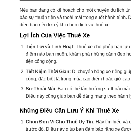
Nếu bạn đang có kế hoạch cho một chuyến du lịch từ 
bảo sự thuận tiện và thoải mái trong suốt hành trình. 
điều bạn nên lưu ý khi chọn dịch vụ thuê xe.
Lợi Ích Của Việc Thuê Xe
Tiện Lợi và Linh Hoạt:
Thuê xe cho phép bạn tự do 
điểm nào bạn muốn, khám phá những cảnh đẹp ho
tiện công cộng.
Tiết Kiệm Thời Gian:
Di chuyển bằng xe riêng giúp
cộng, đặc biệt là trong mùa cao điểm hoặc giờ cao
Sự Thoải Mái:
Bạn có thể tận hưởng sự thoải mái v
Điều này cũng giúp bạn dễ dàng mang theo hành l
Những Điều Cần Lưu Ý Khi Thuê Xe
Chọn Đơn Vị Cho Thuê Uy Tín:
Hãy tìm hiểu và c
trước đó. Điều này giúp bạn đảm bảo rằng xe được 