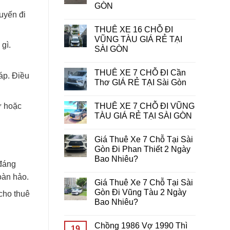
Chơi
Slot
GÒN
Cách
Slot
5G
uyến đi
Game
Không
Đang
Di
có
Cách
THUÊ XE 16 CHỖ ĐI
Động?
bình
Mạng
Bí
luận
VŨNG TÀU GIÁ RẺ TẠI
Hóa
ở
Quyết
gì.
Trải
SÀI GÒN
THUÊ
Tối
Nghiệm
XE
Ưu
Chơi
Không
16
Từ
Slot
có
CHỖ
Primo
THUÊ XE 7 CHỖ ĐI Cần
Game
bình
áp. Điều
ĐI
Gaming
Trên
luận
Thơ GIÁ RẺ TẠI Sài Gòn
NÚI
ở
Di
BÀ
THUÊ
Động
Không
ĐEN
XE
có
GIÁ
THUÊ XE 7 CHỖ ĐI VŨNG
ư hoặc
16
bình
RẺ
CHỖ
luận
TÀU GIÁ RẺ TẠI SÀI GÒN
TẠI
ĐI
ở
SÀI
VŨNG
THUÊ
Không
GÒN
TÀU
XE
có
Giá Thuê Xe 7 Chỗ Tại Sài
GIÁ
7
bình
RẺ
CHỖ
luận
Gòn Đi Phan Thiết 2 Ngày
TẠI
ĐI
ở
Bao Nhiêu?
SÀI
Cần
THUÊ
 đáng
GÒN
Thơ
XE
Không
GIÁ
7
oàn hảo.
có
RẺ
CHỖ
Giá Thuê Xe 7 Chỗ Tại Sài
bình
TẠI
ĐI
luận
Gòn Đi Vũng Tàu 2 Ngày
Sài
VŨNG
 cho thuê
ở
Gòn
TÀU
Bao Nhiêu?
Giá
GIÁ
Thuê
RẺ
Không
Xe
TẠI
có
7
Chồng 1986 Vợ 1990 Thì
SÀI
bình
19
Chỗ