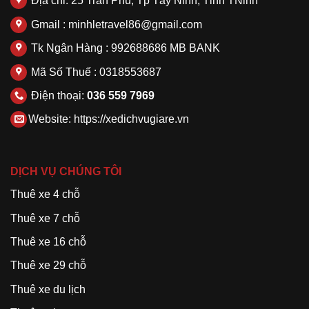
Địa chỉ: 25 Trần Phú, Tp Tây Ninh, Tỉnh TNinh
Gmail : minhletravel86@gmail.com
Tk Ngân Hàng : 992688686 MB BANK
Mã Số Thuế : 0318553687
Điện thoại:
036 559 7969
Website:
https://xedichvugiare.vn
DỊCH VỤ CHÚNG TÔI
Thuê xe 4 chỗ
Thuê xe 7 chỗ
Thuê xe 16 chỗ
Thuê xe 29 chỗ
Thuê xe du lịch