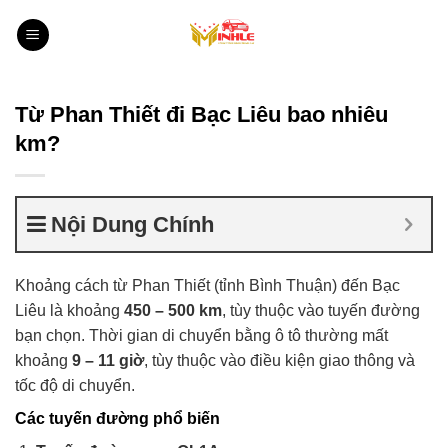
Bỏ
qua
nội
dung
Từ Phan Thiết đi Bạc Liêu bao nhiêu
km?
Nội Dung Chính
Khoảng cách từ Phan Thiết (tỉnh Bình Thuận) đến Bạc
Liêu là khoảng
450 – 500 km
, tùy thuộc vào tuyến đường
bạn chọn. Thời gian di chuyển bằng ô tô thường mất
khoảng
9 – 11 giờ
, tùy thuộc vào điều kiện giao thông và
tốc độ di chuyển.
Các tuyến đường phổ biến