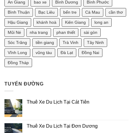
An Giang
bao xe
Bình Dương
Bình Phước
Bao
Đi
1990
Nhiêu?
Vũng
Thì
Tàu
Sinh
Bình Thuận
Bạc Liêu
bến tre
Cà Mau
cần thơ
2
Con
Ngày
Năm
Hậu Giang
khánh hoà
Kiên Giang
long an
Bao
Nào
Nhiêu?
Tốt?
[Tư
Mũi Né
nha trang
phan thiết
sài gòn
Vấn
Phong
Sóc Trăng
tiền giang
Trà Vinh
Tây Ninh
Thủy
2025]
Vĩnh Long
vũng tàu
Đà Lạt
Đồng Nai
Đồng Tháp
TUYẾN ĐƯỜNG
Thuê Xe Du Lịch Tại Cát Tiên
Thuê Xe Du Lịch Tại Đơn Dương