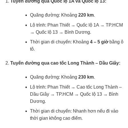
Tuyến đường qua Quốc lộ 1A và Quốc lộ 13:
Quãng đường: Khoảng
220 km
.
Lộ trình: Phan Thiết → Quốc lộ 1A → TP.HCM
→ Quốc lộ 13 → Bình Dương.
Thời gian di chuyển: Khoảng
4 – 5 giờ
bằng ô
tô.
Tuyến đường qua cao tốc Long Thành – Dầu Giây:
Quãng đường: Khoảng
230 km
.
Lộ trình: Phan Thiết → Cao tốc Long Thành –
Dầu Giây → TP.HCM → Quốc lộ 13 → Bình
Dương.
Thời gian di chuyển: Nhanh hơn nếu đi vào
thời gian không cao điểm.