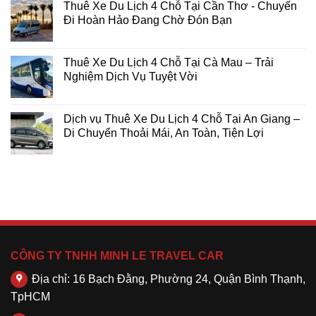
Thuê Xe Du Lịch 4 Chỗ Tại Cần Thơ - Chuyến
Đi Hoàn Hảo Đang Chờ Đón Bạn
Thuê Xe Du Lịch 4 Chỗ Tại Cà Mau – Trải
Nghiệm Dịch Vụ Tuyệt Vời
Dịch vụ Thuê Xe Du Lịch 4 Chỗ Tại An Giang –
Di Chuyển Thoải Mái, An Toàn, Tiện Lợi
CÔNG TY TNHH MINH LE TRAVEL CAR
Địa chỉ: 16 Bạch Đằng, Phường 24, Quận Bình Thạnh,
TpHCM