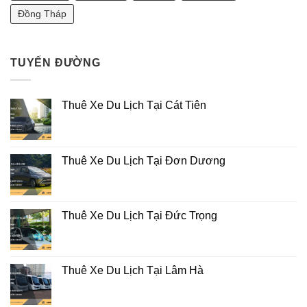
Đồng Tháp
TUYẾN ĐƯỜNG
Thuê Xe Du Lịch Tại Cát Tiên
Thuê Xe Du Lịch Tại Đơn Dương
Thuê Xe Du Lịch Tại Đức Trọng
Thuê Xe Du Lịch Tại Lâm Hà