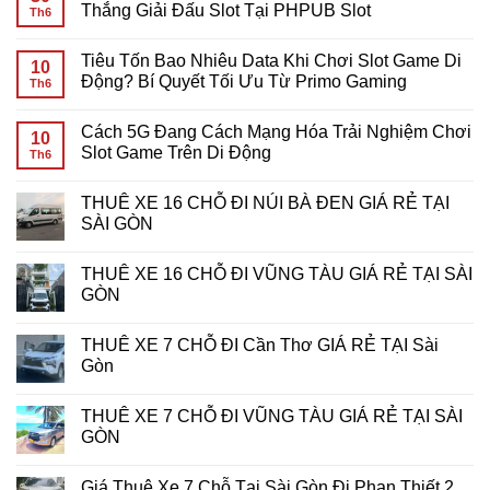
Nhiêu
luận
Thắng Giải Đấu Slot Tại PHPUB Slot
Th6
Data
ở
Khi
Giải
Không
Chơi
Mã
có
Tiêu Tốn Bao Nhiêu Data Khi Chơi Slot Game Di
Slot
Yêu
bình
10
Game
Cầu
luận
Động? Bí Quyết Tối Ưu Từ Primo Gaming
Th6
Mobile?
Cược
ở
Giải
Vòng
Chinh
Không
Đáp
Quay
Phục
có
Cách 5G Đang Cách Mạng Hóa Trải Nghiệm Chơi
Chi
Miễn
Giải
bình
10
Tiết
Phí:
Thưởng
luận
Slot Game Trên Di Động
Th6
Cho
Bí
Khủng:
ở
Game
Kíp
Bí
Tiêu
Không
Thủ
Tối
Kíp
Tốn
có
THUÊ XE 16 CHỖ ĐI NÚI BÀ ĐEN GIÁ RẺ TẠI
Ưu
Chiến
Bao
bình
Hóa
Thắng
Nhiêu
luận
SÀI GÒN
Lợi
Giải
Data
ở
Nhuận
Đấu
Khi
Cách
Không
Tại
Slot
Chơi
5G
có
THUÊ XE 16 CHỖ ĐI VŨNG TÀU GIÁ RẺ TẠI SÀI
7d-
Tại
Slot
Đang
bình
game
PHPUB
Game
Cách
luận
GÒN
Slot
Di
Mạng
ở
Động?
Hóa
THUÊ
Không
Bí
Trải
XE
có
THUÊ XE 7 CHỖ ĐI Cần Thơ GIÁ RẺ TẠI Sài
Quyết
Nghiệm
16
bình
Tối
Chơi
CHỖ
luận
Gòn
Ưu
Slot
ĐI
ở
Từ
Game
NÚI
THUÊ
Không
Primo
Trên
BÀ
XE
có
THUÊ XE 7 CHỖ ĐI VŨNG TÀU GIÁ RẺ TẠI SÀI
Gaming
Di
ĐEN
16
bình
Động
GIÁ
CHỖ
luận
GÒN
RẺ
ĐI
ở
TẠI
VŨNG
THUÊ
Không
SÀI
TÀU
XE
có
Giá Thuê Xe 7 Chỗ Tại Sài Gòn Đi Phan Thiết 2
GÒN
GIÁ
7
bình