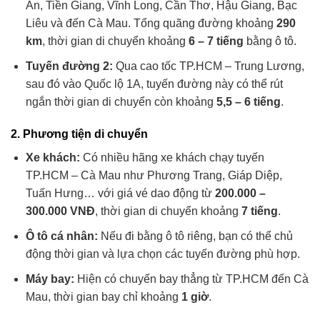
An, Tiền Giang, Vĩnh Long, Cần Thơ, Hậu Giang, Bạc
Liêu và đến Cà Mau. Tổng quãng đường khoảng
290
km
, thời gian di chuyển khoảng
6 – 7 tiếng
bằng ô tô.
Tuyến đường 2:
Qua cao tốc TP.HCM – Trung Lương,
sau đó vào Quốc lộ 1A, tuyến đường này có thể rút
ngắn thời gian di chuyển còn khoảng
5,5 – 6 tiếng
.
2. Phương tiện di chuyển
Xe khách:
Có nhiều hãng xe khách chạy tuyến
TP.HCM – Cà Mau như Phương Trang, Giáp Diệp,
Tuấn Hưng… với giá vé dao động từ
200.000 –
300.000 VNĐ
, thời gian di chuyển khoảng
7 tiếng
.
Ô tô cá nhân:
Nếu đi bằng ô tô riêng, bạn có thể chủ
động thời gian và lựa chọn các tuyến đường phù hợp.
Máy bay:
Hiện có chuyến bay thẳng từ TP.HCM đến Cà
Mau, thời gian bay chỉ khoảng
1 giờ
.