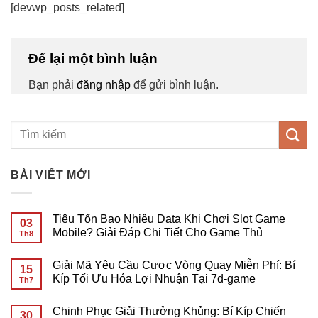
[devwp_posts_related]
Để lại một bình luận
Bạn phải
đăng nhập
để gửi bình luận.
BÀI VIẾT MỚI
Tiêu Tốn Bao Nhiêu Data Khi Chơi Slot Game
03
Mobile? Giải Đáp Chi Tiết Cho Game Thủ
Th8
Không
có
Giải Mã Yêu Cầu Cược Vòng Quay Miễn Phí: Bí
bình
15
luận
Kíp Tối Ưu Hóa Lợi Nhuận Tại 7d-game
Th7
ở
Tiêu
Không
Tốn
có
Chinh Phục Giải Thưởng Khủng: Bí Kíp Chiến
Bao
bình
30