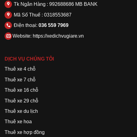
Tk Ngân Hàng : 992688686 MB BANK
Mã Số Thuế : 0318553687
Điện thoại:
036 559 7969
Website:
https://xedichvugiare.vn
DỊCH VỤ CHÚNG TÔI
Thuê xe 4 chỗ
Thuê xe 7 chỗ
Thuê xe 16 chỗ
Thuê xe 29 chỗ
Thuê xe du lịch
Thuê xe hoa
Thuê xe hợp đồng