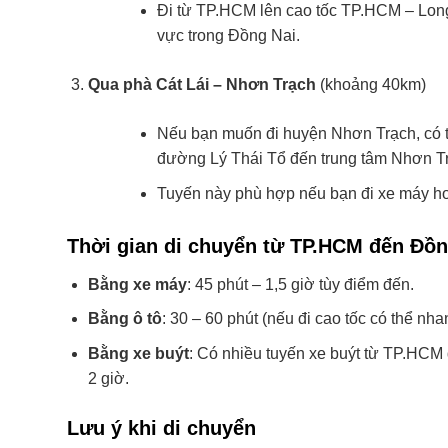
Đi từ TP.HCM lên cao tốc TP.HCM – Long
vực trong Đồng Nai.
Qua phà Cát Lái – Nhơn Trạch
(khoảng 40km)
Nếu bạn muốn đi huyện Nhơn Trạch, có th
đường Lý Thái Tổ đến trung tâm Nhơn T
Tuyến này phù hợp nếu bạn đi xe máy hoặ
Thời gian di chuyển từ TP.HCM đến Đồn
Bằng xe máy
: 45 phút – 1,5 giờ tùy điểm đến.
Bằng ô tô
: 30 – 60 phút (nếu đi cao tốc có thể nha
Bằng xe buýt
: Có nhiều tuyến xe buýt từ TP.HCM 
2 giờ.
Lưu ý khi di chuyển