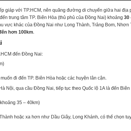
iếp giáp với TP.HCM, nên quãng đường di chuyển giữa hai địa
đến trung tâm TP. Biên Hòa (thủ phủ của Đồng Nai) khoảng
30
khu vực khác của Đồng Nai như Long Thành, Trảng Bom, Nhơn 
đến hơn 100km
.
i
TP.HCM đến Đồng Nai:
m)
muốn đi đến TP. Biên Hòa hoặc các huyện lân cận.
Hà Nội, qua cầu Đồng Nai, tiếp tục theo Quốc lộ 1A là đến Biên
khoảng 35 – 40km)
Thành hoặc xa hơn như Dầu Giây, Long Khánh, có thể chọn tu