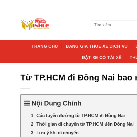
Bỏ
qua
nội
Tìm
dung
kiếm:
TRANG CHỦ
BẢNG GIÁ THUÊ XE DỊCH VỤ
ĐẶT XE CÓ TÀI XẾ
TH
Từ TP.HCM đi Đồng Nai bao 
Nội Dung Chính
Các tuyến đường từ TP.HCM đi Đồng Nai
Thời gian di chuyển từ TP.HCM đến Đồng Nai
Lưu ý khi di chuyển