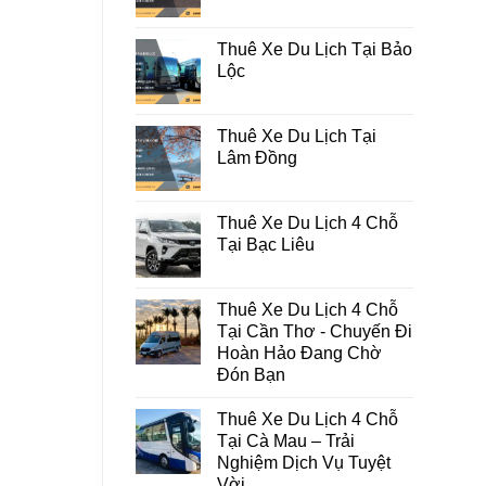
Thuê Xe Du Lịch Tại Bảo
Lộc
Thuê Xe Du Lịch Tại
Lâm Đồng
Thuê Xe Du Lịch 4 Chỗ
Tại Bạc Liêu
Thuê Xe Du Lịch 4 Chỗ
Tại Cần Thơ - Chuyến Đi
Hoàn Hảo Đang Chờ
Đón Bạn
Thuê Xe Du Lịch 4 Chỗ
Tại Cà Mau – Trải
Nghiệm Dịch Vụ Tuyệt
Vời