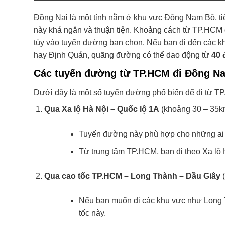
Đồng Nai là một tỉnh nằm ở khu vực Đông Nam Bộ, t
này khá ngắn và thuận tiện. Khoảng cách từ TP.HCM 
tùy vào tuyến đường bạn chọn. Nếu bạn đi đến các 
hay Định Quán, quãng đường có thể dao động từ
40 
Các tuyến đường từ TP.HCM đi Đồng Na
Dưới đây là một số tuyến đường phổ biến để đi từ 
Qua Xa lộ Hà Nội – Quốc lộ 1A
(khoảng 30 – 35k
Tuyến đường này phù hợp cho những ai 
Từ trung tâm TP.HCM, bạn đi theo Xa lộ 
Qua cao tốc TP.HCM – Long Thành – Dầu Giây
(
Nếu bạn muốn đi các khu vực như Long 
tốc này.