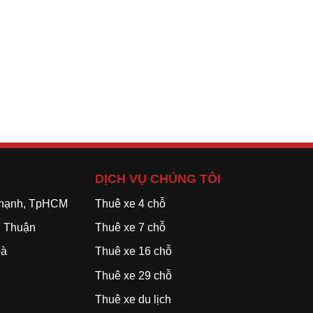
DỊCH VỤ CHÚNG TÔI
 Thạnh, TpHCM
Thuê xe 4 chỗ
h Thuận
Thuê xe 7 chỗ
oà
Thuê xe 16 chỗ
Thuê xe 29 chỗ
Thuê xe du lịch