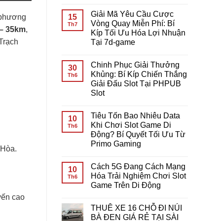
Không
có
Giải Mã Yêu Cầu Cược
bình
15
 phương
luận
Vòng Quay Miễn Phí: Bí
Th7
ở
 – 35km
,
Kíp Tối Ưu Hóa Lợi Nhuận
Tiêu
Tốn
Trạch
Tại 7d-game
Bao
Nhiêu
Không
Data
có
Chinh Phục Giải Thưởng
Khi
bình
30
Chơi
luận
Khủng: Bí Kíp Chiến Thắng
Th6
ở
Slot
Giải Đấu Slot Tại PHPUB
Giải
Game
Mã
Mobile?
Slot
Yêu
Giải
Cầu
Không
Đáp
Cược
có
Chi
Tiêu Tốn Bao Nhiêu Data
Vòng
bình
Tiết
10
Quay
luận
Cho
Khi Chơi Slot Game Di
Th6
ở
Miễn
Game
Động? Bí Quyết Tối Ưu Từ
Chinh
Phí:
Thủ
Phục
Bí
Primo Gaming
Giải
 Hòa.
Kíp
Thưởng
Không
Tối
Khủng:
có
Ưu
Cách 5G Đang Cách Mạng
Bí
bình
Hóa
10
Kíp
luận
Lợi
Hóa Trải Nghiệm Chơi Slot
Th6
ở
Chiến
Nhuận
Game Trên Di Động
Tiêu
Thắng
Tại
Tốn
Giải
7d-
Không
yến cao
Bao
Đấu
game
có
Nhiêu
Slot
THUÊ XE 16 CHỖ ĐI NÚI
bình
Data
Tại
luận
BÀ ĐEN GIÁ RẺ TẠI SÀI
Khi
PHPUB
ở