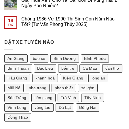
Giá Thuê Xe 7 Chỗ Tại Sài Gòn Đi Vũng Tàu 2
GIÁ
7
bình
RẺ
CHỖ
luận
Ngày Bao Nhiêu?
TẠI
ĐI
ở
Sài
VŨNG
Giá
Không
Gòn
TÀU
Thuê
có
Chồng 1986 Vợ 1990 Thì Sinh Con Năm Nào
GIÁ
Xe
bình
19
RẺ
7
luận
Tốt? [Tư Vấn Phong Thủy 2025]
Th7
TẠI
Chỗ
ở
SÀI
Tại
Giá
Không
GÒN
Sài
Thuê
có
Gòn
Xe
bình
Đi
7
ĐẶT XE TUYẾN NÀO
luận
Phan
Chỗ
ở
Thiết
Tại
Chồng
2
Sài
1986
Ngày
Gòn
Vợ
An Giang
bao xe
Bình Dương
Bình Phước
Bao
Đi
1990
Nhiêu?
Vũng
Thì
Tàu
Sinh
Bình Thuận
Bạc Liêu
bến tre
Cà Mau
cần thơ
2
Con
Ngày
Năm
Hậu Giang
khánh hoà
Kiên Giang
long an
Bao
Nào
Nhiêu?
Tốt?
[Tư
Mũi Né
nha trang
phan thiết
sài gòn
Vấn
Phong
Sóc Trăng
tiền giang
Trà Vinh
Tây Ninh
Thủy
2025]
Vĩnh Long
vũng tàu
Đà Lạt
Đồng Nai
Đồng Tháp