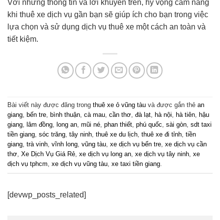
Với những thông tin và lời khuyên trên, hy vọng cẩm nang
khi thuê xe dịch vụ gần bạn sẽ giúp ích cho bạn trong việc
lựa chọn và sử dụng dịch vụ thuê xe một cách an toàn và
tiết kiệm.
Bài viết này được đăng trong
thuê xe ỏ vũng tàu
và được gắn thẻ
an
giang
,
bến tre
,
bình thuận
,
cà mau
,
cần thơ
,
đà lạt
,
hà nội
,
hà tiên
,
hậu
giang
,
lâm đồng
,
long an
,
mũi né
,
phan thiết
,
phú quốc
,
sài gòn
,
sdt taxi
tiền giang
,
sóc trăng
,
tây ninh
,
thuê xe du lịch
,
thuê xe đi tỉnh
,
tiền
giang
,
trà vinh
,
vĩnh long
,
vũng tàu
,
xe dịch vụ bến tre
,
xe dịch vụ cần
thơ
,
Xe Dịch Vụ Giá Rẻ
,
xe dịch vụ long an
,
xe dịch vụ tây ninh
,
xe
dịch vụ tphcm
,
xe dịch vụ vũng tàu
,
xe taxi tiền giang
.
[devwp_posts_related]