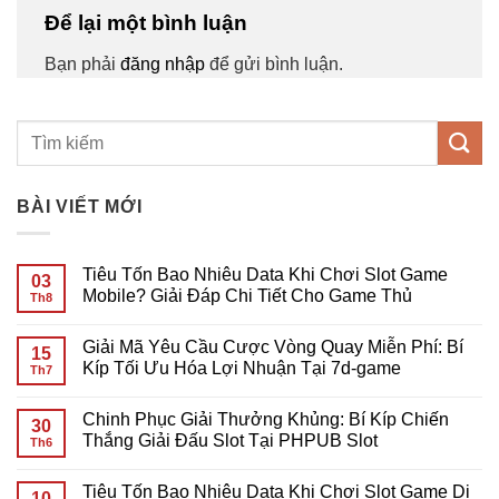
Để lại một bình luận
Bạn phải
đăng nhập
để gửi bình luận.
BÀI VIẾT MỚI
Tiêu Tốn Bao Nhiêu Data Khi Chơi Slot Game
03
Mobile? Giải Đáp Chi Tiết Cho Game Thủ
Th8
Không
có
Giải Mã Yêu Cầu Cược Vòng Quay Miễn Phí: Bí
bình
15
luận
Kíp Tối Ưu Hóa Lợi Nhuận Tại 7d-game
Th7
ở
Tiêu
Không
Tốn
có
Chinh Phục Giải Thưởng Khủng: Bí Kíp Chiến
Bao
bình
30
Nhiêu
luận
Thắng Giải Đấu Slot Tại PHPUB Slot
Th6
Data
ở
Khi
Giải
Không
Chơi
Mã
có
Tiêu Tốn Bao Nhiêu Data Khi Chơi Slot Game Di
Slot
Yêu
bình
10