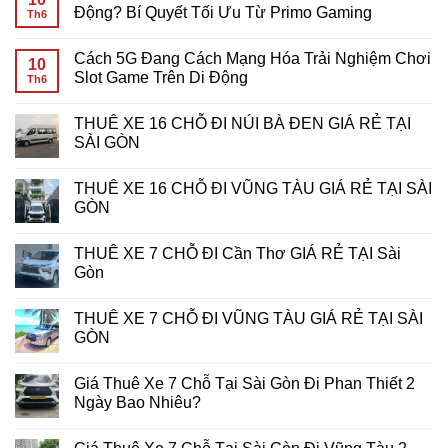
Game
Cầu
luận
Động? Bí Quyết Tối Ưu Từ Primo Gaming
Th6
Mobile?
Cược
ở
Giải
Vòng
Chinh
Không
Đáp
Quay
Phục
có
Cách 5G Đang Cách Mạng Hóa Trải Nghiệm Chơi
Chi
Miễn
Giải
bình
10
Tiết
Phí:
Thưởng
luận
Slot Game Trên Di Động
Th6
Cho
Bí
Khủng:
ở
Game
Kíp
Bí
Tiêu
Không
Thủ
Tối
Kíp
Tốn
có
THUÊ XE 16 CHỖ ĐI NÚI BÀ ĐEN GIÁ RẺ TẠI
Ưu
Chiến
Bao
bình
Hóa
Thắng
Nhiêu
luận
SÀI GÒN
Lợi
Giải
Data
ở
Nhuận
Đấu
Khi
Cách
Không
Tại
Slot
Chơi
5G
có
THUÊ XE 16 CHỖ ĐI VŨNG TÀU GIÁ RẺ TẠI SÀI
7d-
Tại
Slot
Đang
bình
game
PHPUB
Game
Cách
luận
GÒN
Slot
Di
Mạng
ở
Động?
Hóa
THUÊ
Không
Bí
Trải
XE
có
THUÊ XE 7 CHỖ ĐI Cần Thơ GIÁ RẺ TẠI Sài
Quyết
Nghiệm
16
bình
Tối
Chơi
CHỖ
luận
Gòn
Ưu
Slot
ĐI
ở
Từ
Game
NÚI
THUÊ
Không
Primo
Trên
BÀ
XE
có
THUÊ XE 7 CHỖ ĐI VŨNG TÀU GIÁ RẺ TẠI SÀI
Gaming
Di
ĐEN
16
bình
Động
GIÁ
CHỖ
luận
GÒN
RẺ
ĐI
ở
TẠI
VŨNG
THUÊ
Không
SÀI
TÀU
XE
có
Giá Thuê Xe 7 Chỗ Tại Sài Gòn Đi Phan Thiết 2
GÒN
GIÁ
7
bình
RẺ
CHỖ
luận
Ngày Bao Nhiêu?
TẠI
ĐI
ở
SÀI
Cần
THUÊ
Không
GÒN
Thơ
XE
có