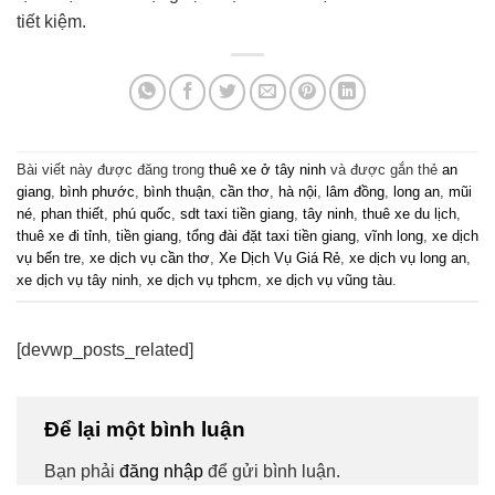
tiết kiệm.
Bài viết này được đăng trong
thuê xe ở tây ninh
và được gắn thẻ
an
giang
,
bình phước
,
bình thuận
,
cần thơ
,
hà nội
,
lâm đồng
,
long an
,
mũi
né
,
phan thiết
,
phú quốc
,
sdt taxi tiền giang
,
tây ninh
,
thuê xe du lịch
,
thuê xe đi tỉnh
,
tiền giang
,
tổng đài đặt taxi tiền giang
,
vĩnh long
,
xe dịch
vụ bến tre
,
xe dịch vụ cần thơ
,
Xe Dịch Vụ Giá Rẻ
,
xe dịch vụ long an
,
xe dịch vụ tây ninh
,
xe dịch vụ tphcm
,
xe dịch vụ vũng tàu
.
[devwp_posts_related]
Để lại một bình luận
Bạn phải
đăng nhập
để gửi bình luận.