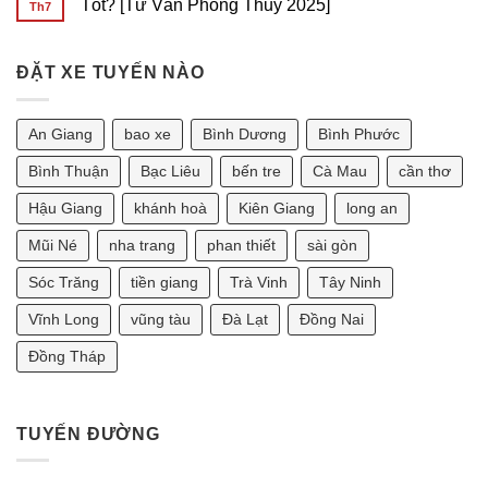
Tốt? [Tư Vấn Phong Thủy 2025]
Th7
TẠI
Chỗ
ở
SÀI
Tại
Giá
Không
GÒN
Sài
Thuê
có
Gòn
Xe
bình
Đi
7
ĐẶT XE TUYẾN NÀO
luận
Phan
Chỗ
ở
Thiết
Tại
Chồng
2
Sài
1986
Ngày
Gòn
Vợ
An Giang
bao xe
Bình Dương
Bình Phước
Bao
Đi
1990
Nhiêu?
Vũng
Thì
Tàu
Sinh
Bình Thuận
Bạc Liêu
bến tre
Cà Mau
cần thơ
2
Con
Ngày
Năm
Hậu Giang
khánh hoà
Kiên Giang
long an
Bao
Nào
Nhiêu?
Tốt?
[Tư
Mũi Né
nha trang
phan thiết
sài gòn
Vấn
Phong
Sóc Trăng
tiền giang
Trà Vinh
Tây Ninh
Thủy
2025]
Vĩnh Long
vũng tàu
Đà Lạt
Đồng Nai
Đồng Tháp
TUYẾN ĐƯỜNG