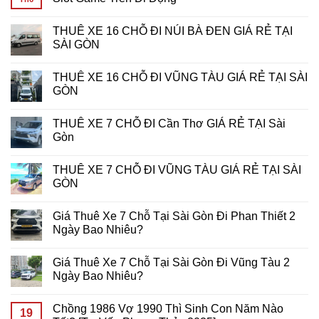
Cho
Bí
Khủng:
ở
Game
Kíp
Bí
Tiêu
Không
Thủ
Tối
Kíp
Tốn
có
THUÊ XE 16 CHỖ ĐI NÚI BÀ ĐEN GIÁ RẺ TẠI
Ưu
Chiến
Bao
bình
Hóa
Thắng
Nhiêu
luận
SÀI GÒN
Lợi
Giải
Data
ở
Nhuận
Đấu
Khi
Cách
Không
Tại
Slot
Chơi
5G
có
THUÊ XE 16 CHỖ ĐI VŨNG TÀU GIÁ RẺ TẠI SÀI
7d-
Tại
Slot
Đang
bình
game
PHPUB
Game
Cách
luận
GÒN
Slot
Di
Mạng
ở
Động?
Hóa
THUÊ
Không
Bí
Trải
XE
có
THUÊ XE 7 CHỖ ĐI Cần Thơ GIÁ RẺ TẠI Sài
Quyết
Nghiệm
16
bình
Tối
Chơi
CHỖ
luận
Gòn
Ưu
Slot
ĐI
ở
Từ
Game
NÚI
THUÊ
Không
Primo
Trên
BÀ
XE
có
THUÊ XE 7 CHỖ ĐI VŨNG TÀU GIÁ RẺ TẠI SÀI
Gaming
Di
ĐEN
16
bình
Động
GIÁ
CHỖ
luận
GÒN
RẺ
ĐI
ở
TẠI
VŨNG
THUÊ
Không
SÀI
TÀU
XE
có
Giá Thuê Xe 7 Chỗ Tại Sài Gòn Đi Phan Thiết 2
GÒN
GIÁ
7
bình
RẺ
CHỖ
luận
Ngày Bao Nhiêu?
TẠI
ĐI
ở
SÀI
Cần
THUÊ
Không
GÒN
Thơ
XE
có
Giá Thuê Xe 7 Chỗ Tại Sài Gòn Đi Vũng Tàu 2
GIÁ
7
bình
RẺ
CHỖ
luận
Ngày Bao Nhiêu?
TẠI
ĐI
ở
Sài
VŨNG
Giá
Không
Gòn
TÀU
Thuê
có
Chồng 1986 Vợ 1990 Thì Sinh Con Năm Nào
GIÁ
Xe
bình
19
RẺ
7
luận