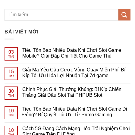
BÀI VIẾT MỚI
Tiêu Tốn Bao Nhiêu Data Khi Chơi Slot Game
03
Mobile? Giải Đáp Chi Tiết Cho Game Thủ
Th8
Không
có
Giải Mã Yêu Cầu Cược Vòng Quay Miễn Phí: Bí
bình
15
luận
Kíp Tối Ưu Hóa Lợi Nhuận Tại 7d-game
Th7
ở
Tiêu
Không
Tốn
có
Chinh Phục Giải Thưởng Khủng: Bí Kíp Chiến
Bao
bình
30
Nhiêu
luận
Thắng Giải Đấu Slot Tại PHPUB Slot
Th6
Data
ở
Khi
Giải
Không
Chơi
Mã
có
Tiêu Tốn Bao Nhiêu Data Khi Chơi Slot Game Di
Slot
Yêu
bình
10
Game
Cầu
luận
Động? Bí Quyết Tối Ưu Từ Primo Gaming
Th6
Mobile?
Cược
ở
Giải
Vòng
Chinh
Không
Đáp
Quay
Phục
có
Cách 5G Đang Cách Mạng Hóa Trải Nghiệm Chơi
Chi
Miễn
Giải
bình
10
Tiết
Phí:
Thưởng
luận
Slot Game Trên Di Động
Th6