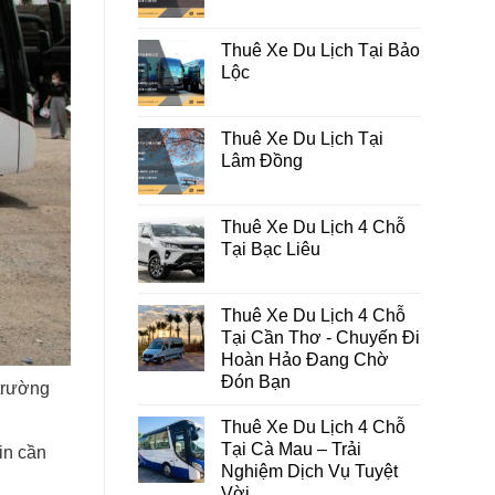
Thuê Xe Du Lịch Tại Bảo
Lộc
Thuê Xe Du Lịch Tại
Lâm Đồng
Thuê Xe Du Lịch 4 Chỗ
Tại Bạc Liêu
Thuê Xe Du Lịch 4 Chỗ
Tại Cần Thơ - Chuyến Đi
Hoàn Hảo Đang Chờ
Đón Bạn
trường
Thuê Xe Du Lịch 4 Chỗ
Tại Cà Mau – Trải
in cần
Nghiệm Dịch Vụ Tuyệt
Vời