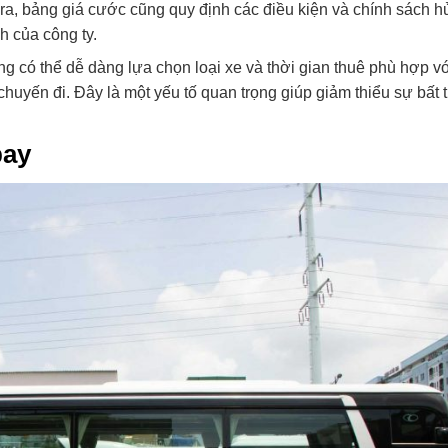
i ra, bảng giá cước cũng quy định các điều kiện và chính sách h
h của công ty.
có thể dễ dàng lựa chọn loại xe và thời gian thuê phù hợp v
chuyến đi. Đây là một yếu tố quan trọng giúp giảm thiểu sự bất t
bay