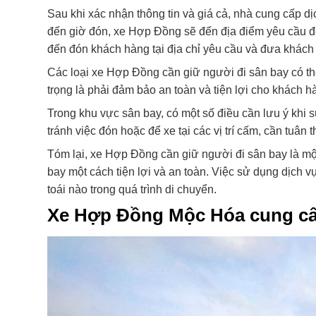
Sau khi xác nhận thông tin và giá cả, nhà cung cấp 
đến giờ đón, xe Hợp Đồng sẽ đến địa điểm yêu cầu đ
đến đón khách hàng tại địa chỉ yêu cầu và đưa khách
Các loại xe Hợp Đồng cần giữ người đi sân bay có thể
trọng là phải đảm bảo an toàn và tiện lợi cho khách hà
Trong khu vực sân bay, có một số điều cần lưu ý khi
tránh việc đón hoặc để xe tại các vị trí cấm, cần tuân
Tóm lại, xe Hợp Đồng cần giữ người đi sân bay là m
bay một cách tiện lợi và an toàn. Việc sử dụng dịch v
toái nào trong quá trình di chuyển.
Xe Hợp Đồng Mộc Hóa cung cấp đ