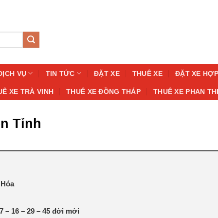
DỊCH VỤ
TIN TỨC
ĐẶT XE
THUÊ XE
ĐẶT XE HỢ
UÊ XE TRÀ VINH
THUÊ XE ĐỒNG THÁP
THUÊ XE PHAN TH
n Tỉnh
 Hóa
 – 16 – 29 – 45 đời mới