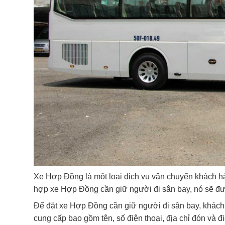
Xe Hợp Đồng là một loại dịch vụ vận chuyển khách h
hợp xe Hợp Đồng cần giữ người đi sân bay, nó sẽ đư
Để đặt xe Hợp Đồng cần giữ người đi sân bay, khách h
cung cấp bao gồm tên, số điện thoại, địa chỉ đón và đ