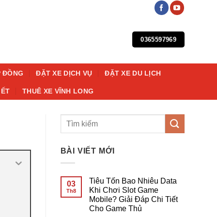
0365597969
P ĐỒNG
ĐẶT XE DỊCH VỤ
ĐẶT XE DU LỊCH
IẾT
THUÊ XE VĨNH LONG
BÀI VIẾT MỚI
Tiêu Tốn Bao Nhiêu Data
03
Khi Chơi Slot Game
Th8
Mobile? Giải Đáp Chi Tiết
Cho Game Thủ