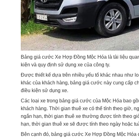
Bảng giá cước Xe Hợp Đồng Mộc Hóa là tài liệu quan 
kiện và quy định sử dụng xe của công ty.
Được thiết kế dựa trên nhiều yếu tố khác nhau như lo
khác của khách hàng, bảng giá cước này cung cấp cho
điều kiện sử dụng xe.
Các loại xe trong bảng giá cước của Mộc Hóa bao gồm
khách hàng. Thời gian thuê xe có thể tính theo giờ, 
ngắn hạn, thời gian thuê xe thường được tính theo gi
hạn, thời gian thuê xe sẽ được tính theo ngày hoặc tu
Bên cạnh đó, bảng giá cước Xe Hợp Đồng Mộc Hóa còn l