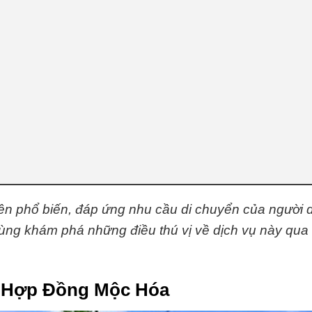
n phổ biến, đáp ứng nhu cầu di chuyển của người 
ùng khám phá những điều thú vị về dịch vụ này qua 
 Hợp Đồng Mộc Hóa