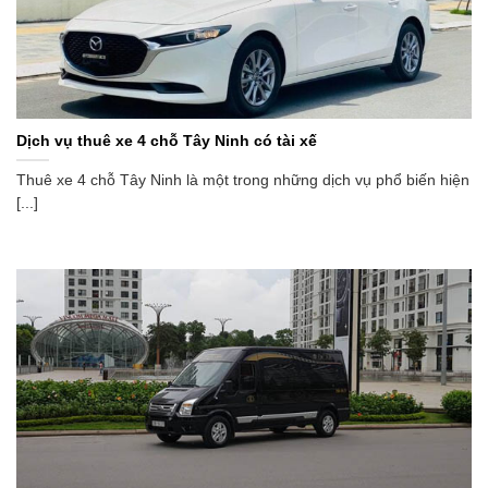
Dịch vụ thuê xe 4 chỗ Tây Ninh có tài xế
Thuê xe 4 chỗ Tây Ninh là một trong những dịch vụ phổ biến hiện
[...]