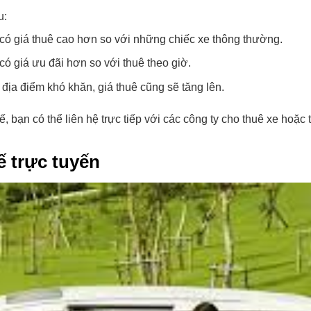
u:
 có giá thuê cao hơn so với những chiếc xe thông thường.
có giá ưu đãi hơn so với thuê theo giờ.
địa điểm khó khăn, giá thuê cũng sẽ tăng lên.
ế, bạn có thể liên hệ trực tiếp với các công ty cho thuê xe hoặc 
ế trực tuyến