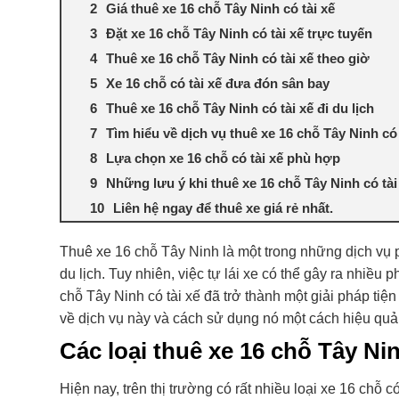
Giá thuê xe 16 chỗ Tây Ninh có tài xế
Đặt xe 16 chỗ Tây Ninh có tài xế trực tuyến
Thuê xe 16 chỗ Tây Ninh có tài xế theo giờ
Xe 16 chỗ có tài xế đưa đón sân bay
Thuê xe 16 chỗ Tây Ninh có tài xế đi du lịch
Tìm hiểu về dịch vụ thuê xe 16 chỗ Tây Ninh có 
Lựa chọn xe 16 chỗ có tài xế phù hợp
Những lưu ý khi thuê xe 16 chỗ Tây Ninh có tài
Liên hệ ngay để thuê xe giá rẻ nhất.
Thuê xe 16 chỗ Tây Ninh là một trong những dịch vụ ph
du lịch. Tuy nhiên, việc tự lái xe có thể gây ra nhiều 
chỗ Tây Ninh có tài xế đã trở thành một giải pháp tiệ
về dịch vụ này và cách sử dụng nó một cách hiệu quả
Các loại thuê xe 16 chỗ Tây Nin
Hiện nay, trên thị trường có rất nhiều loại xe 16 chỗ