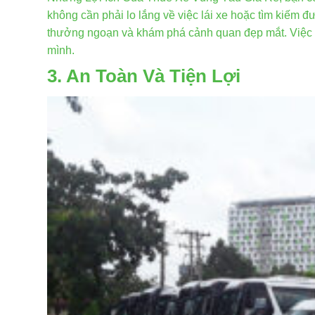
không cần phải lo lắng về việc lái xe hoặc tìm kiếm 
thưởng ngoạn và khám phá cảnh quan đẹp mắt. Việc nà
mình.
3. An Toàn Và Tiện Lợi