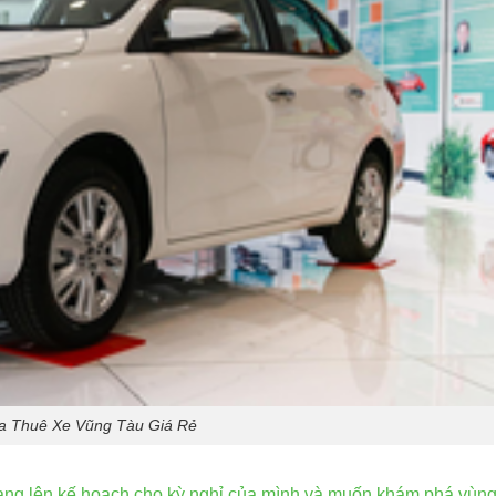
ủa Thuê Xe Vũng Tàu Giá Rẻ
ng lên kế hoạch cho kỳ nghỉ của mình và muốn khám phá vùng 