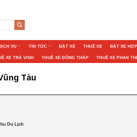
DỊCH VỤ
TIN TỨC
ĐẶT XE
THUÊ XE
ĐẶT XE HỢ
UÊ XE TRÀ VINH
THUÊ XE ĐỒNG THÁP
THUÊ XE PHAN TH
 Vũng Tàu
hu Du Lịch