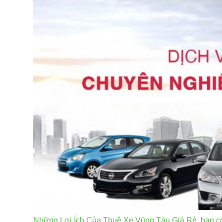
Những Lợi Ích Của Thuê Xe Vũng Tàu Giá Rẻ, bạn có 