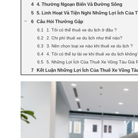
4. Thưởng Ngoạn Biển Và Đường Sông
5. Linh Hoạt Và Tiện Nghi Những Lợi Ích Của 
Câu Hỏi Thường Gặp
1. Tôi có thể thuê xe du lịch ở đâu ?
2. Chi phí thuê xe du lịch như thế nào?
3. Nên chọn loại xe nào khi thuê xe du lịch ?
4. Tôi có thể tự lái xe khi thuê xe du lịch không
5. Những Lợi Ích Của Thuê Xe Vũng Tàu Giá 
Kết Luận Những Lợi Ích Của Thuê Xe Vũng Tà