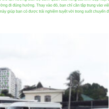
đường đi đúng hướng. Thay vào đó, bạn chỉ cần tập trung vào vi
y giúp bạn có được trải nghiệm tuyệt vời trong suốt chuyến đ