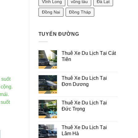
Vĩnh Long
vũng tàu
Đà Lạt
Đồng Nai
Đồng Tháp
TUYẾN ĐƯỜNG
Thuê Xe Du Lịch Tại Cát
Tiên
Thuê Xe Du Lịch Tại
 suốt
Đơn Dương
 cộng.
mái.
 suốt
Thuê Xe Du Lịch Tại
Đức Trọng
Thuê Xe Du Lịch Tại
Lâm Hà