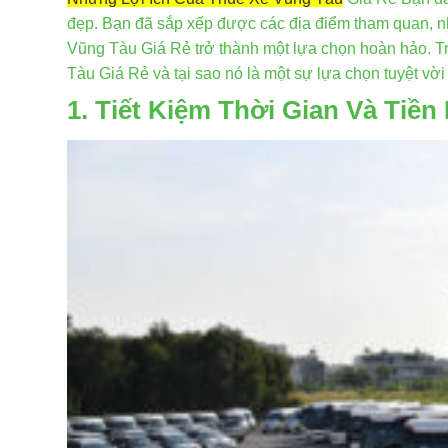
đẹp. Bạn đã sắp xếp được các địa điểm tham quan, nh
Vũng Tàu Giá Rẻ trở thành một lựa chọn hoàn hảo. Tron
Tàu Giá Rẻ và tại sao nó là một sự lựa chọn tuyệt vời
1. Tiết Kiệm Thời Gian Và Tiền