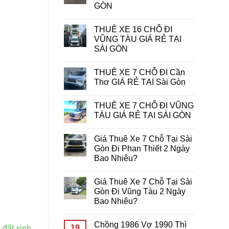
Chơi
Slot
GÒN
Cách
Slot
5G
Game
Không
Đang
Di
có
Cách
THUÊ XE 16 CHỖ ĐI
Động?
bình
Mạng
Bí
luận
VŨNG TÀU GIÁ RẺ TẠI
Hóa
ở
Quyết
Trải
SÀI GÒN
THUÊ
Tối
Nghiệm
XE
Ưu
Chơi
Không
16
Từ
Slot
có
CHỖ
Primo
THUÊ XE 7 CHỖ ĐI Cần
Game
bình
ĐI
Gaming
Trên
luận
Thơ GIÁ RẺ TẠI Sài Gòn
NÚI
ở
Di
BÀ
THUÊ
Động
Không
ĐEN
XE
có
GIÁ
THUÊ XE 7 CHỖ ĐI VŨNG
16
bình
RẺ
CHỖ
luận
TÀU GIÁ RẺ TẠI SÀI GÒN
TẠI
ĐI
ở
SÀI
VŨNG
THUÊ
Không
GÒN
TÀU
XE
có
Giá Thuê Xe 7 Chỗ Tại Sài
GIÁ
7
bình
RẺ
CHỖ
luận
Gòn Đi Phan Thiết 2 Ngày
TẠI
ĐI
ở
Bao Nhiêu?
SÀI
Cần
THUÊ
GÒN
Thơ
XE
Không
GIÁ
7
có
RẺ
CHỖ
Giá Thuê Xe 7 Chỗ Tại Sài
bình
TẠI
ĐI
luận
Gòn Đi Vũng Tàu 2 Ngày
Sài
VŨNG
ở
Gòn
TÀU
Bao Nhiêu?
Giá
GIÁ
Thuê
RẺ
Không
Xe
TẠI
có
7
Chồng 1986 Vợ 1990 Thì
SÀI
bình
19
đất xinh
Chỗ