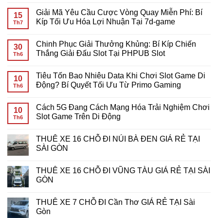
Không
có
Giải Mã Yêu Cầu Cược Vòng Quay Miễn Phí: Bí
bình
15
luận
Kíp Tối Ưu Hóa Lợi Nhuận Tại 7d-game
Th7
ở
Tiêu
Không
Tốn
có
Chinh Phục Giải Thưởng Khủng: Bí Kíp Chiến
Bao
bình
30
Nhiêu
luận
Thắng Giải Đấu Slot Tại PHPUB Slot
Th6
Data
ở
Khi
Giải
Không
Chơi
Mã
có
Tiêu Tốn Bao Nhiêu Data Khi Chơi Slot Game Di
Slot
Yêu
bình
10
Game
Cầu
luận
Động? Bí Quyết Tối Ưu Từ Primo Gaming
Th6
Mobile?
Cược
ở
Giải
Vòng
Chinh
Không
Đáp
Quay
Phục
có
Cách 5G Đang Cách Mạng Hóa Trải Nghiệm Chơi
Chi
Miễn
Giải
bình
10
Tiết
Phí:
Thưởng
luận
Slot Game Trên Di Động
Th6
Cho
Bí
Khủng:
ở
Game
Kíp
Bí
Tiêu
Không
Thủ
Tối
Kíp
Tốn
có
THUÊ XE 16 CHỖ ĐI NÚI BÀ ĐEN GIÁ RẺ TẠI
Ưu
Chiến
Bao
bình
Hóa
Thắng
Nhiêu
luận
SÀI GÒN
Lợi
Giải
Data
ở
Nhuận
Đấu
Khi
Cách
Không
Tại
Slot
Chơi
5G
có
THUÊ XE 16 CHỖ ĐI VŨNG TÀU GIÁ RẺ TẠI SÀI
7d-
Tại
Slot
Đang
bình
game
PHPUB
Game
Cách
luận
GÒN
Slot
Di
Mạng
ở
Động?
Hóa
THUÊ
Không
Bí
Trải
XE
có
THUÊ XE 7 CHỖ ĐI Cần Thơ GIÁ RẺ TẠI Sài
Quyết
Nghiệm
16
bình
Tối
Chơi
CHỖ
luận
Gòn
Ưu
Slot
ĐI
ở