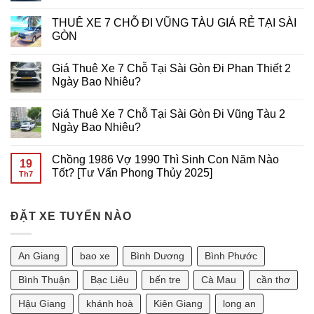
Từ
Game
NÚI
THUÊ
Không
Primo
Trên
BÀ
XE
có
THUÊ XE 7 CHỖ ĐI VŨNG TÀU GIÁ RẺ TẠI SÀI
Gaming
Di
ĐEN
16
bình
Động
GIÁ
CHỖ
luận
GÒN
RẺ
ĐI
ở
TẠI
VŨNG
THUÊ
Không
SÀI
TÀU
XE
có
Giá Thuê Xe 7 Chỗ Tại Sài Gòn Đi Phan Thiết 2
GÒN
GIÁ
7
bình
RẺ
CHỖ
luận
Ngày Bao Nhiêu?
TẠI
ĐI
ở
SÀI
Cần
THUÊ
Không
GÒN
Thơ
XE
có
Giá Thuê Xe 7 Chỗ Tại Sài Gòn Đi Vũng Tàu 2
GIÁ
7
bình
RẺ
CHỖ
luận
Ngày Bao Nhiêu?
TẠI
ĐI
ở
Sài
VŨNG
Giá
Không
Gòn
TÀU
Thuê
có
Chồng 1986 Vợ 1990 Thì Sinh Con Năm Nào
GIÁ
Xe
bình
19
RẺ
7
luận
Tốt? [Tư Vấn Phong Thủy 2025]
Th7
TẠI
Chỗ
ở
SÀI
Tại
Giá
Không
GÒN
Sài
Thuê
có
Gòn
Xe
bình
Đi
7
ĐẶT XE TUYẾN NÀO
luận
Phan
Chỗ
ở
Thiết
Tại
Chồng
2
Sài
1986
Ngày
Gòn
Vợ
An Giang
bao xe
Bình Dương
Bình Phước
Bao
Đi
1990
Nhiêu?
Vũng
Thì
Tàu
Sinh
Bình Thuận
Bạc Liêu
bến tre
Cà Mau
cần thơ
2
Con
Ngày
Năm
Hậu Giang
khánh hoà
Kiên Giang
long an
Bao
Nào