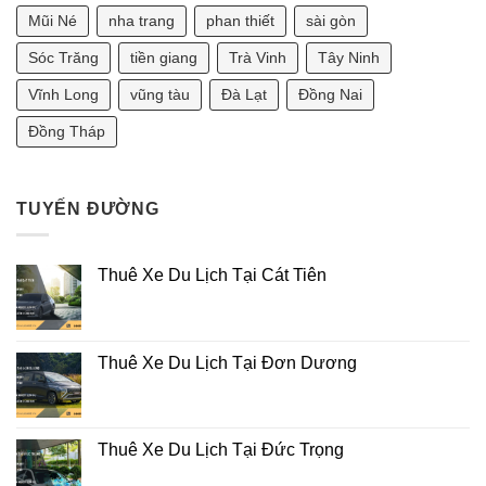
Nhiêu?
Tốt?
[Tư
Mũi Né
nha trang
phan thiết
sài gòn
Vấn
Phong
Sóc Trăng
tiền giang
Trà Vinh
Tây Ninh
Thủy
2025]
Vĩnh Long
vũng tàu
Đà Lạt
Đồng Nai
Đồng Tháp
TUYẾN ĐƯỜNG
Thuê Xe Du Lịch Tại Cát Tiên
Thuê Xe Du Lịch Tại Đơn Dương
Thuê Xe Du Lịch Tại Đức Trọng