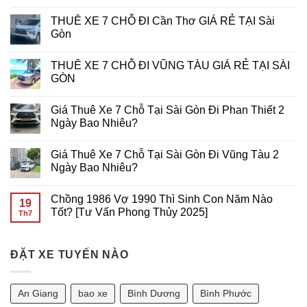
Động?
Hóa
THUÊ
Không
Bí
Trải
XE
có
THUÊ XE 7 CHỖ ĐI Cần Thơ GIÁ RẺ TẠI Sài
Quyết
Nghiệm
16
bình
Tối
Chơi
CHỖ
luận
Gòn
Ưu
Slot
ĐI
ở
Từ
Game
NÚI
THUÊ
Không
Primo
Trên
BÀ
XE
có
THUÊ XE 7 CHỖ ĐI VŨNG TÀU GIÁ RẺ TẠI SÀI
Gaming
Di
ĐEN
16
bình
Động
GIÁ
CHỖ
luận
GÒN
RẺ
ĐI
ở
TẠI
VŨNG
THUÊ
Không
SÀI
TÀU
XE
có
Giá Thuê Xe 7 Chỗ Tại Sài Gòn Đi Phan Thiết 2
GÒN
GIÁ
7
bình
RẺ
CHỖ
luận
Ngày Bao Nhiêu?
TẠI
ĐI
ở
SÀI
Cần
THUÊ
Không
GÒN
Thơ
XE
có
Giá Thuê Xe 7 Chỗ Tại Sài Gòn Đi Vũng Tàu 2
GIÁ
7
bình
RẺ
CHỖ
luận
Ngày Bao Nhiêu?
TẠI
ĐI
ở
Sài
VŨNG
Giá
Không
Gòn
TÀU
Thuê
có
Chồng 1986 Vợ 1990 Thì Sinh Con Năm Nào
GIÁ
Xe
bình
19
RẺ
7
luận
Tốt? [Tư Vấn Phong Thủy 2025]
Th7
TẠI
Chỗ
ở
SÀI
Tại
Giá
Không
GÒN
Sài
Thuê
có
Gòn
Xe
bình
Đi
7
ĐẶT XE TUYẾN NÀO
luận
Phan
Chỗ
ở
Thiết
Tại
Chồng
2
Sài
1986
Ngày
Gòn
Vợ
An Giang
bao xe
Bình Dương
Bình Phước
Bao
Đi
1990
Nhiêu?
Vũng
Thì