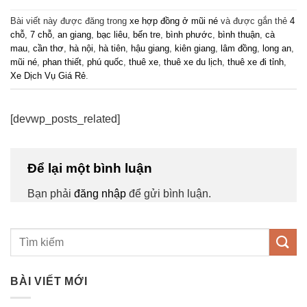
Bài viết này được đăng trong
xe hợp đồng ở mũi né
và được gắn thẻ
4
chỗ
,
7 chỗ
,
an giang
,
bạc liêu
,
bến tre
,
bình phước
,
bình thuận
,
cà
mau
,
cần thơ
,
hà nội
,
hà tiên
,
hậu giang
,
kiên giang
,
lâm đồng
,
long an
,
mũi né
,
phan thiết
,
phú quốc
,
thuê xe
,
thuê xe du lịch
,
thuê xe đi tỉnh
,
Xe Dịch Vụ Giá Rẻ
.
[devwp_posts_related]
Để lại một bình luận
Bạn phải
đăng nhập
để gửi bình luận.
BÀI VIẾT MỚI