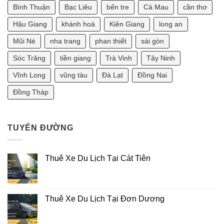
Tàu
Sinh
Bình Thuận
Bạc Liêu
bến tre
Cà Mau
cần thơ
2
Con
Ngày
Năm
Hậu Giang
khánh hoà
Kiên Giang
long an
Bao
Nào
Nhiêu?
Tốt?
[Tư
Mũi Né
nha trang
phan thiết
sài gòn
Vấn
Phong
Sóc Trăng
tiền giang
Trà Vinh
Tây Ninh
Thủy
2025]
Vĩnh Long
vũng tàu
Đà Lạt
Đồng Nai
Đồng Tháp
TUYẾN ĐƯỜNG
Thuê Xe Du Lịch Tại Cát Tiên
Thuê Xe Du Lịch Tại Đơn Dương