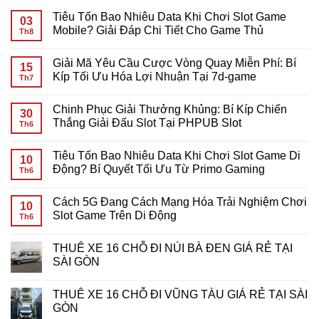
Tiêu Tốn Bao Nhiêu Data Khi Chơi Slot Game
03
Mobile? Giải Đáp Chi Tiết Cho Game Thủ
Th8
Không
có
Giải Mã Yêu Cầu Cược Vòng Quay Miễn Phí: Bí
bình
15
luận
Kíp Tối Ưu Hóa Lợi Nhuận Tại 7d-game
Th7
ở
Tiêu
Không
Tốn
có
Chinh Phục Giải Thưởng Khủng: Bí Kíp Chiến
Bao
bình
30
Nhiêu
luận
Thắng Giải Đấu Slot Tại PHPUB Slot
Th6
Data
ở
Khi
Giải
Không
Chơi
Mã
có
Tiêu Tốn Bao Nhiêu Data Khi Chơi Slot Game Di
Slot
Yêu
bình
10
Game
Cầu
luận
Động? Bí Quyết Tối Ưu Từ Primo Gaming
Th6
Mobile?
Cược
ở
Giải
Vòng
Chinh
Không
Đáp
Quay
Phục
có
Cách 5G Đang Cách Mạng Hóa Trải Nghiệm Chơi
Chi
Miễn
Giải
bình
10
Tiết
Phí:
Thưởng
luận
Slot Game Trên Di Động
Th6
Cho
Bí
Khủng:
ở
Game
Kíp
Bí
Tiêu
Không
Thủ
Tối
Kíp
Tốn
có
THUÊ XE 16 CHỖ ĐI NÚI BÀ ĐEN GIÁ RẺ TẠI
Ưu
Chiến
Bao
bình
Hóa
Thắng
Nhiêu
luận
SÀI GÒN
Lợi
Giải
Data
ở
Nhuận
Đấu
Khi
Cách
Không
Tại
Slot
Chơi
5G
có
THUÊ XE 16 CHỖ ĐI VŨNG TÀU GIÁ RẺ TẠI SÀI
7d-
Tại
Slot
Đang
bình
game
PHPUB
Game
Cách
luận
GÒN
Slot
Di
Mạng
ở