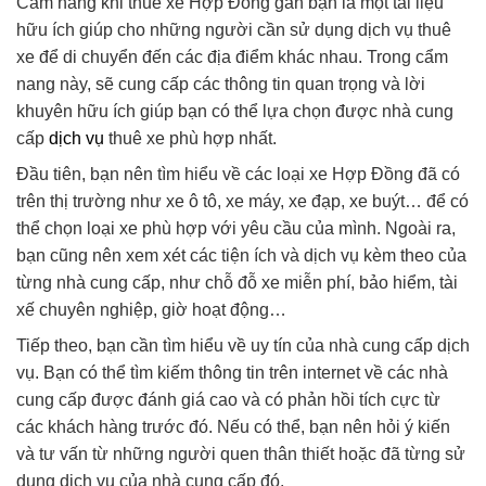
Cẩm nang khi thuê xe Hợp Đồng gần bạn là một tài liệu
hữu ích giúp cho những người cần sử dụng dịch vụ thuê
xe để di chuyển đến các địa điểm khác nhau. Trong cẩm
nang này, sẽ cung cấp các thông tin quan trọng và lời
khuyên hữu ích giúp bạn có thể lựa chọn được nhà cung
cấp
dịch vụ
thuê xe phù hợp nhất.
Đầu tiên, bạn nên tìm hiểu về các loại xe Hợp Đồng đã có
trên thị trường như xe ô tô, xe máy, xe đạp, xe buýt… để có
thể chọn loại xe phù hợp với yêu cầu của mình. Ngoài ra,
bạn cũng nên xem xét các tiện ích và dịch vụ kèm theo của
từng nhà cung cấp, như chỗ đỗ xe miễn phí, bảo hiểm, tài
xế chuyên nghiệp, giờ hoạt động…
Tiếp theo, bạn cần tìm hiểu về uy tín của nhà cung cấp dịch
vụ. Bạn có thể tìm kiếm thông tin trên internet về các nhà
cung cấp được đánh giá cao và có phản hồi tích cực từ
các khách hàng trước đó. Nếu có thể, bạn nên hỏi ý kiến
và tư vấn từ những người quen thân thiết hoặc đã từng sử
dụng dịch vụ của nhà cung cấp đó.