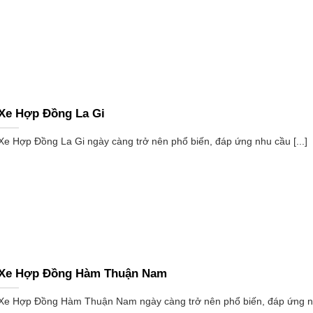
Xe Hợp Đồng La Gi
Xe Hợp Đồng La Gi ngày càng trở nên phổ biến, đáp ứng nhu cầu [...]
Xe Hợp Đồng Hàm Thuận Nam
Xe Hợp Đồng Hàm Thuận Nam ngày càng trở nên phổ biến, đáp ứng nhu