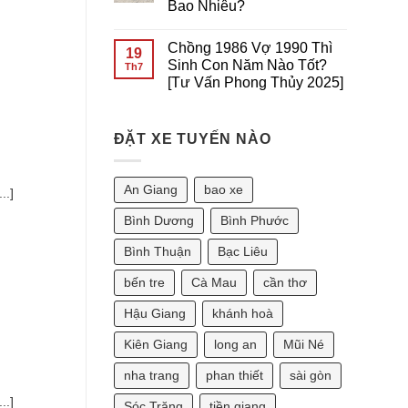
Gòn
TÀU
Bao Nhiêu?
Giá
GIÁ
Thuê
RẺ
Không
Xe
TẠI
có
7
Chồng 1986 Vợ 1990 Thì
SÀI
bình
19
Chỗ
GÒN
luận
Sinh Con Năm Nào Tốt?
Tại
Th7
ở
Sài
[Tư Vấn Phong Thủy 2025]
Giá
Gòn
Thuê
Đi
Không
Xe
Phan
có
7
Thiết
bình
Chỗ
ĐẶT XE TUYẾN NÀO
2
luận
Tại
ở
Ngày
Sài
Chồng
Bao
Gòn
1986
Nhiêu?
Đi
Vợ
An Giang
bao xe
Vũng
..]
1990
Tàu
Thì
2
Sinh
Bình Dương
Bình Phước
Ngày
Con
Bao
Năm
Nhiêu?
Bình Thuận
Bạc Liêu
Nào
Tốt?
[Tư
bến tre
Cà Mau
cần thơ
Vấn
Phong
Hậu Giang
khánh hoà
Thủy
2025]
Kiên Giang
long an
Mũi Né
nha trang
phan thiết
sài gòn
..]
Sóc Trăng
tiền giang