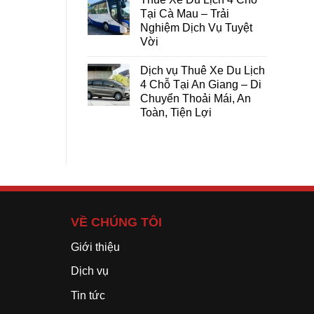
Tại Cà Mau – Trải
Nghiệm Dịch Vụ Tuyệt
Vời
Dịch vụ Thuê Xe Du Lịch
4 Chỗ Tại An Giang – Di
Chuyển Thoải Mái, An
Toàn, Tiện Lợi
VỀ CHÚNG TÔI
Giới thiệu
Dịch vụ
Tin tức