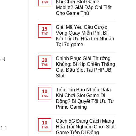
Khi Chơi Slot Game
Th8
Mobile? Giải Đáp Chi Tiết
Cho Game Thủ
Không
có
Giải Mã Yêu Cầu Cược
bình
15
luận
Vòng Quay Miễn Phí: Bí
Th7
ở
Kíp Tối Ưu Hóa Lợi Nhuận
Tiêu
Tốn
Tại 7d-game
Bao
Nhiêu
Không
Data
có
Chinh Phục Giải Thưởng
..]
Khi
bình
30
Chơi
luận
Khủng: Bí Kíp Chiến Thắng
Th6
ở
Slot
Giải Đấu Slot Tại PHPUB
Giải
Game
Mã
Mobile?
Slot
Yêu
Giải
Cầu
Không
Đáp
Cược
có
Chi
Tiêu Tốn Bao Nhiêu Data
Vòng
bình
Tiết
10
Quay
luận
Cho
Khi Chơi Slot Game Di
Th6
ở
Miễn
Game
Động? Bí Quyết Tối Ưu Từ
Chinh
Phí:
Thủ
Phục
Bí
Primo Gaming
Giải
Kíp
Thưởng
Không
Tối
Khủng:
có
Ưu
Cách 5G Đang Cách Mạng
Bí
bình
Hóa
10
Kíp
luận
Lợi
Hóa Trải Nghiệm Chơi Slot
Th6
...]
ở
Chiến
Nhuận
Game Trên Di Động
Tiêu
Thắng
Tại