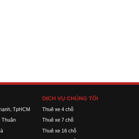
DỊCH VỤ CHÚNG TÔI
 Thạnh, TpHCM
Thuê xe 4 chỗ
h Thuận
Thuê xe 7 chỗ
oà
Thuê xe 16 chỗ