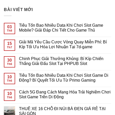
BÀI VIẾT MỚI
Tiêu Tốn Bao Nhiêu Data Khi Chơi Slot Game
03
Mobile? Giải Đáp Chi Tiết Cho Game Thủ
Th8
Không
có
Giải Mã Yêu Cầu Cược Vòng Quay Miễn Phí: Bí
bình
15
luận
Kíp Tối Ưu Hóa Lợi Nhuận Tại 7d-game
Th7
ở
Tiêu
Không
Tốn
có
Chinh Phục Giải Thưởng Khủng: Bí Kíp Chiến
Bao
bình
30
Nhiêu
luận
Thắng Giải Đấu Slot Tại PHPUB Slot
Th6
Data
ở
Khi
Giải
Không
Chơi
Mã
có
Tiêu Tốn Bao Nhiêu Data Khi Chơi Slot Game Di
Slot
Yêu
bình
10
Game
Cầu
luận
Động? Bí Quyết Tối Ưu Từ Primo Gaming
Th6
Mobile?
Cược
ở
Giải
Vòng
Chinh
Không
Đáp
Quay
Phục
có
Cách 5G Đang Cách Mạng Hóa Trải Nghiệm Chơi
Chi
Miễn
Giải
bình
10
Tiết
Phí:
Thưởng
luận
Slot Game Trên Di Động
Th6
Cho
Bí
Khủng:
ở
Game
Kíp
Bí
Tiêu
Không
Thủ
Tối
Kíp
Tốn
có
THUÊ XE 16 CHỖ ĐI NÚI BÀ ĐEN GIÁ RẺ TẠI
Ưu
Chiến
Bao
bình
Hóa
Thắng
Nhiêu
luận
SÀI GÒN