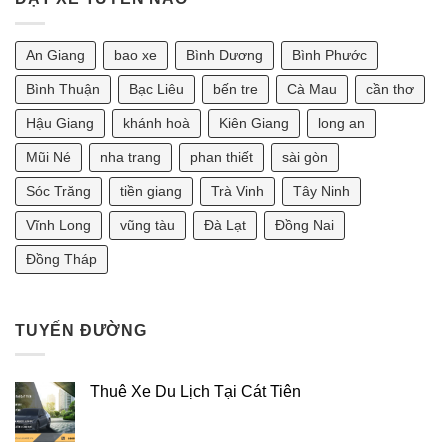
Phan
Chỗ
ở
Thiết
Tại
Chồng
2
Sài
1986
Ngày
Gòn
Vợ
An Giang
bao xe
Bình Dương
Bình Phước
Bao
Đi
1990
Nhiêu?
Vũng
Thì
Tàu
Sinh
Bình Thuận
Bạc Liêu
bến tre
Cà Mau
cần thơ
2
Con
Ngày
Năm
Hậu Giang
khánh hoà
Kiên Giang
long an
Bao
Nào
Nhiêu?
Tốt?
[Tư
Mũi Né
nha trang
phan thiết
sài gòn
Vấn
Phong
Sóc Trăng
tiền giang
Trà Vinh
Tây Ninh
Thủy
2025]
Vĩnh Long
vũng tàu
Đà Lạt
Đồng Nai
Đồng Tháp
TUYẾN ĐƯỜNG
Thuê Xe Du Lịch Tại Cát Tiên