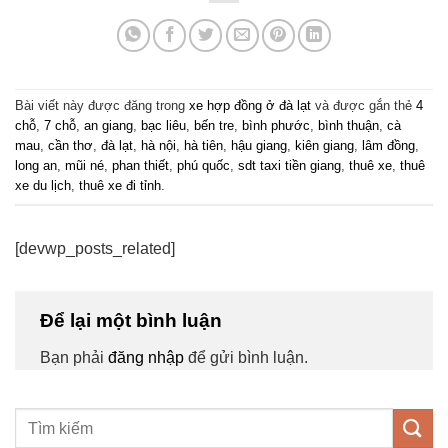
Bài viết này được đăng trong
xe hợp đồng ở đà lạt
và được gắn thẻ
4
chỗ
,
7 chỗ
,
an giang
,
bạc liêu
,
bến tre
,
bình phước
,
bình thuận
,
cà
mau
,
cần thơ
,
đà lạt
,
hà nội
,
hà tiên
,
hậu giang
,
kiên giang
,
lâm đồng
,
long an
,
mũi né
,
phan thiết
,
phú quốc
,
sdt taxi tiền giang
,
thuê xe
,
thuê
xe du lịch
,
thuê xe đi tỉnh
.
[devwp_posts_related]
Để lại một bình luận
Bạn phải
đăng nhập
để gửi bình luận.