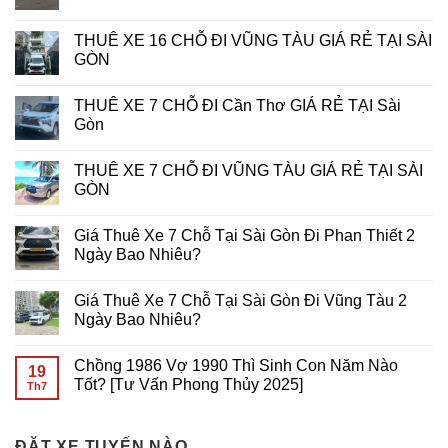
Lợi
Giải
Data
ở
Nhuận
Đấu
Khi
Cách
Không
Tại
Slot
Chơi
5G
có
THUÊ XE 16 CHỖ ĐI VŨNG TÀU GIÁ RẺ TẠI SÀI
7d-
Tại
Slot
Đang
bình
game
PHPUB
Game
Cách
luận
GÒN
Slot
Di
Mạng
ở
Động?
Hóa
THUÊ
Không
Bí
Trải
XE
có
THUÊ XE 7 CHỖ ĐI Cần Thơ GIÁ RẺ TẠI Sài
Quyết
Nghiệm
16
bình
Tối
Chơi
CHỖ
luận
Gòn
Ưu
Slot
ĐI
ở
Từ
Game
NÚI
THUÊ
Không
Primo
Trên
BÀ
XE
có
THUÊ XE 7 CHỖ ĐI VŨNG TÀU GIÁ RẺ TẠI SÀI
Gaming
Di
ĐEN
16
bình
Động
GIÁ
CHỖ
luận
GÒN
RẺ
ĐI
ở
TẠI
VŨNG
THUÊ
Không
SÀI
TÀU
XE
có
Giá Thuê Xe 7 Chỗ Tại Sài Gòn Đi Phan Thiết 2
GÒN
GIÁ
7
bình
RẺ
CHỖ
luận
Ngày Bao Nhiêu?
TẠI
ĐI
ở
SÀI
Cần
THUÊ
Không
GÒN
Thơ
XE
có
Giá Thuê Xe 7 Chỗ Tại Sài Gòn Đi Vũng Tàu 2
GIÁ
7
bình
RẺ
CHỖ
luận
Ngày Bao Nhiêu?
TẠI
ĐI
ở
Sài
VŨNG
Giá
Không
Gòn
TÀU
Thuê
có
Chồng 1986 Vợ 1990 Thì Sinh Con Năm Nào
GIÁ
Xe
bình
19
RẺ
7
luận
Tốt? [Tư Vấn Phong Thủy 2025]
Th7
TẠI
Chỗ
ở
SÀI
Tại
Giá
Không
GÒN
Sài
Thuê
có
Gòn
Xe
bình
Đi
7
ĐẶT XE TUYẾN NÀO
luận