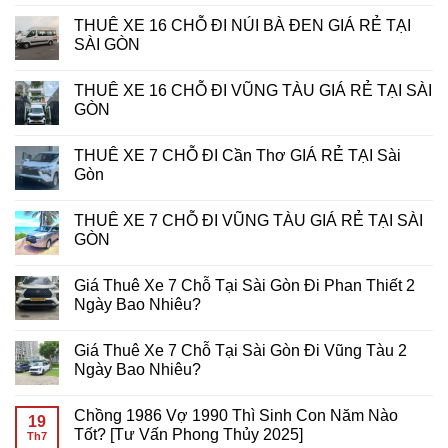
Không
Thủ
Tối
Kíp
Tốn
có
THUÊ XE 16 CHỖ ĐI NÚI BÀ ĐEN GIÁ RẺ TẠI
Ưu
Chiến
Bao
bình
Hóa
Thắng
Nhiêu
luận
SÀI GÒN
Lợi
Giải
Data
ở
Nhuận
Đấu
Khi
Cách
Không
Tại
Slot
Chơi
5G
có
THUÊ XE 16 CHỖ ĐI VŨNG TÀU GIÁ RẺ TẠI SÀI
7d-
Tại
Slot
Đang
bình
game
PHPUB
Game
Cách
luận
GÒN
Slot
Di
Mạng
ở
Động?
Hóa
THUÊ
Không
Bí
Trải
XE
có
THUÊ XE 7 CHỖ ĐI Cần Thơ GIÁ RẺ TẠI Sài
Quyết
Nghiệm
16
bình
Tối
Chơi
CHỖ
luận
Gòn
Ưu
Slot
ĐI
ở
Từ
Game
NÚI
THUÊ
Không
Primo
Trên
BÀ
XE
có
THUÊ XE 7 CHỖ ĐI VŨNG TÀU GIÁ RẺ TẠI SÀI
Gaming
Di
ĐEN
16
bình
Động
GIÁ
CHỖ
luận
GÒN
RẺ
ĐI
ở
TẠI
VŨNG
THUÊ
Không
SÀI
TÀU
XE
có
Giá Thuê Xe 7 Chỗ Tại Sài Gòn Đi Phan Thiết 2
GÒN
GIÁ
7
bình
RẺ
CHỖ
luận
Ngày Bao Nhiêu?
TẠI
ĐI
ở
SÀI
Cần
THUÊ
Không
GÒN
Thơ
XE
có
Giá Thuê Xe 7 Chỗ Tại Sài Gòn Đi Vũng Tàu 2
GIÁ
7
bình
RẺ
CHỖ
luận
Ngày Bao Nhiêu?
TẠI
ĐI
ở
Sài
VŨNG
Giá
Không
Gòn
TÀU
Thuê
có
Chồng 1986 Vợ 1990 Thì Sinh Con Năm Nào
GIÁ
Xe
bình
19
RẺ
7
luận
Tốt? [Tư Vấn Phong Thủy 2025]
Th7
TẠI
Chỗ
ở