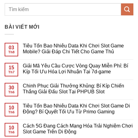
BÀI VIẾT MỚI
Tiêu Tốn Bao Nhiêu Data Khi Chơi Slot Game
03
Mobile? Giải Đáp Chi Tiết Cho Game Thủ
Th8
Không
có
Giải Mã Yêu Cầu Cược Vòng Quay Miễn Phí: Bí
bình
15
luận
Kíp Tối Ưu Hóa Lợi Nhuận Tại 7d-game
Th7
ở
Tiêu
Không
Tốn
có
Chinh Phục Giải Thưởng Khủng: Bí Kíp Chiến
Bao
bình
30
Nhiêu
luận
Thắng Giải Đấu Slot Tại PHPUB Slot
Th6
Data
ở
Khi
Giải
Không
Chơi
Mã
có
Tiêu Tốn Bao Nhiêu Data Khi Chơi Slot Game Di
Slot
Yêu
bình
10
Game
Cầu
luận
Động? Bí Quyết Tối Ưu Từ Primo Gaming
Th6
Mobile?
Cược
ở
Giải
Vòng
Chinh
Không
Đáp
Quay
Phục
có
Cách 5G Đang Cách Mạng Hóa Trải Nghiệm Chơi
Chi
Miễn
Giải
bình
10
Tiết
Phí:
Thưởng
luận
Slot Game Trên Di Động
Th6
Cho
Bí
Khủng:
ở
Game
Kíp
Bí
Tiêu