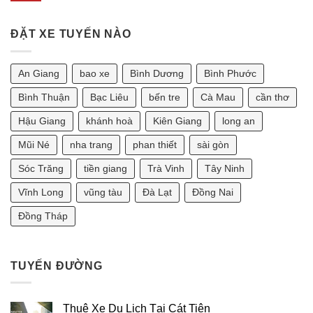
SÀI
Tại
Giá
Không
GÒN
Sài
Thuê
có
Gòn
Xe
bình
Đi
7
ĐẶT XE TUYẾN NÀO
luận
Phan
Chỗ
ở
Thiết
Tại
Chồng
2
Sài
1986
Ngày
Gòn
Vợ
An Giang
bao xe
Bình Dương
Bình Phước
Bao
Đi
1990
Nhiêu?
Vũng
Thì
Tàu
Sinh
Bình Thuận
Bạc Liêu
bến tre
Cà Mau
cần thơ
2
Con
Ngày
Năm
Hậu Giang
khánh hoà
Kiên Giang
long an
Bao
Nào
Nhiêu?
Tốt?
[Tư
Mũi Né
nha trang
phan thiết
sài gòn
Vấn
Phong
Sóc Trăng
tiền giang
Trà Vinh
Tây Ninh
Thủy
2025]
Vĩnh Long
vũng tàu
Đà Lạt
Đồng Nai
Đồng Tháp
TUYẾN ĐƯỜNG
Thuê Xe Du Lịch Tại Cát Tiên