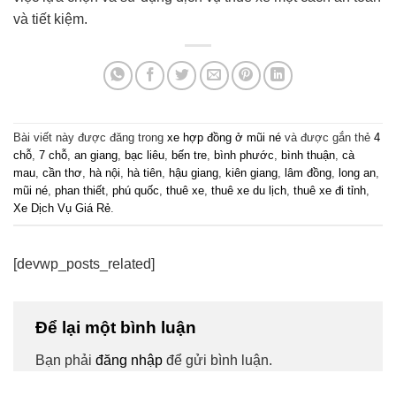
và tiết kiệm.
Bài viết này được đăng trong
xe hợp đồng ở mũi né
và được gắn thẻ
4
chỗ
,
7 chỗ
,
an giang
,
bạc liêu
,
bến tre
,
bình phước
,
bình thuận
,
cà
mau
,
cần thơ
,
hà nội
,
hà tiên
,
hậu giang
,
kiên giang
,
lâm đồng
,
long an
,
mũi né
,
phan thiết
,
phú quốc
,
thuê xe
,
thuê xe du lịch
,
thuê xe đi tỉnh
,
Xe Dịch Vụ Giá Rẻ
.
[devwp_posts_related]
Để lại một bình luận
Bạn phải
đăng nhập
để gửi bình luận.