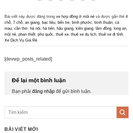
Bài viết này được đăng trong
xe hợp đồng ở mũi né
và được gắn thẻ
4
chỗ
,
7 chỗ
,
an giang
,
bạc liêu
,
bến tre
,
bình phước
,
bình thuận
,
cà
mau
,
cần thơ
,
hà nội
,
hà tiên
,
hậu giang
,
kiên giang
,
lâm đồng
,
long an
,
mũi né
,
phan thiết
,
phú quốc
,
thuê xe
,
thuê xe du lịch
,
thuê xe đi tỉnh
,
Xe Dịch Vụ Giá Rẻ
.
[devwp_posts_related]
Để lại một bình luận
Bạn phải
đăng nhập
để gửi bình luận.
BÀI VIẾT MỚI