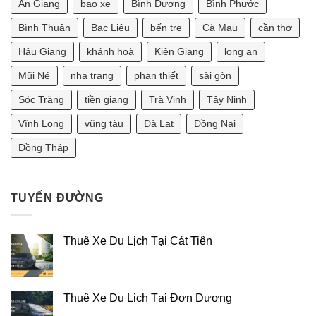
An Giang
bao xe
Bình Dương
Bình Phước
Bao
Đi
1990
Nhiêu?
Vũng
Thì
Tàu
Sinh
Bình Thuận
Bạc Liêu
bến tre
Cà Mau
cần thơ
2
Con
Ngày
Năm
Hậu Giang
khánh hoà
Kiên Giang
long an
Bao
Nào
Nhiêu?
Tốt?
[Tư
Mũi Né
nha trang
phan thiết
sài gòn
Vấn
Phong
Sóc Trăng
tiền giang
Trà Vinh
Tây Ninh
Thủy
2025]
Vĩnh Long
vũng tàu
Đà Lạt
Đồng Nai
Đồng Tháp
TUYẾN ĐƯỜNG
Thuê Xe Du Lịch Tại Cát Tiên
Thuê Xe Du Lịch Tại Đơn Dương