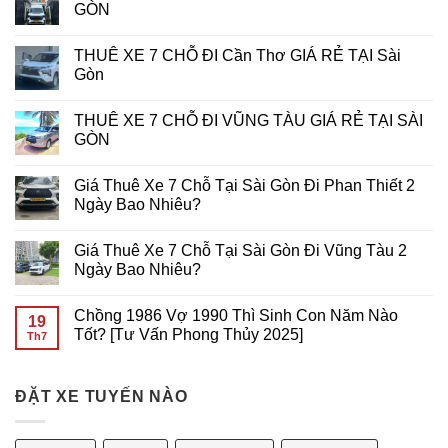
game
PHPUB
Game
Cách
luận
GÒN
Slot
Di
Mạng
ở
Động?
Hóa
THUÊ
Không
Bí
Trải
XE
có
THUÊ XE 7 CHỖ ĐI Cần Thơ GIÁ RẺ TẠI Sài
Quyết
Nghiệm
16
bình
Tối
Chơi
CHỖ
luận
Gòn
Ưu
Slot
ĐI
ở
Từ
Game
NÚI
THUÊ
Không
Primo
Trên
BÀ
XE
có
THUÊ XE 7 CHỖ ĐI VŨNG TÀU GIÁ RẺ TẠI SÀI
Gaming
Di
ĐEN
16
bình
Động
GIÁ
CHỖ
luận
GÒN
RẺ
ĐI
ở
TẠI
VŨNG
THUÊ
Không
SÀI
TÀU
XE
có
Giá Thuê Xe 7 Chỗ Tại Sài Gòn Đi Phan Thiết 2
GÒN
GIÁ
7
bình
RẺ
CHỖ
luận
Ngày Bao Nhiêu?
TẠI
ĐI
ở
SÀI
Cần
THUÊ
Không
GÒN
Thơ
XE
có
Giá Thuê Xe 7 Chỗ Tại Sài Gòn Đi Vũng Tàu 2
GIÁ
7
bình
RẺ
CHỖ
luận
Ngày Bao Nhiêu?
TẠI
ĐI
ở
Sài
VŨNG
Giá
Không
Gòn
TÀU
Thuê
có
Chồng 1986 Vợ 1990 Thì Sinh Con Năm Nào
GIÁ
Xe
bình
19
RẺ
7
luận
Tốt? [Tư Vấn Phong Thủy 2025]
Th7
TẠI
Chỗ
ở
SÀI
Tại
Giá
Không
GÒN
Sài
Thuê
có
Gòn
Xe
bình
Đi
7
ĐẶT XE TUYẾN NÀO
luận
Phan
Chỗ
ở
Thiết
Tại
Chồng
2
Sài
1986
Ngày
Gòn
Vợ