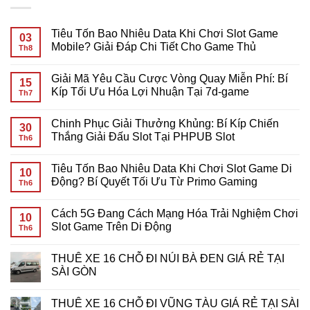
Tiêu Tốn Bao Nhiêu Data Khi Chơi Slot Game
03
Mobile? Giải Đáp Chi Tiết Cho Game Thủ
Th8
Không
có
Giải Mã Yêu Cầu Cược Vòng Quay Miễn Phí: Bí
bình
15
luận
Kíp Tối Ưu Hóa Lợi Nhuận Tại 7d-game
Th7
ở
Tiêu
Không
Tốn
có
Chinh Phục Giải Thưởng Khủng: Bí Kíp Chiến
Bao
bình
30
Nhiêu
luận
Thắng Giải Đấu Slot Tại PHPUB Slot
Th6
Data
ở
Khi
Giải
Không
Chơi
Mã
có
Tiêu Tốn Bao Nhiêu Data Khi Chơi Slot Game Di
Slot
Yêu
bình
10
Game
Cầu
luận
Động? Bí Quyết Tối Ưu Từ Primo Gaming
Th6
Mobile?
Cược
ở
Giải
Vòng
Chinh
Không
Đáp
Quay
Phục
có
Cách 5G Đang Cách Mạng Hóa Trải Nghiệm Chơi
Chi
Miễn
Giải
bình
10
Tiết
Phí:
Thưởng
luận
Slot Game Trên Di Động
Th6
Cho
Bí
Khủng:
ở
Game
Kíp
Bí
Tiêu
Không
Thủ
Tối
Kíp
Tốn
có
THUÊ XE 16 CHỖ ĐI NÚI BÀ ĐEN GIÁ RẺ TẠI
Ưu
Chiến
Bao
bình
Hóa
Thắng
Nhiêu
luận
SÀI GÒN
Lợi
Giải
Data
ở
Nhuận
Đấu
Khi
Cách
Không
Tại
Slot
Chơi
5G
có
THUÊ XE 16 CHỖ ĐI VŨNG TÀU GIÁ RẺ TẠI SÀI
7d-
Tại
Slot
Đang
bình