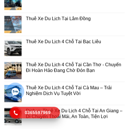
Thuê Xe Du Lịch Tại Lâm Đồng
Thuê Xe Du Lịch 4 Chỗ Tại Bạc Liêu
Thuê Xe Du Lịch 4 Chỗ Tại Cần Thơ - Chuyến
Đi Hoàn Hảo Đang Chờ Đón Bạn
Thuê Xe Du Lịch 4 Chỗ Tại Cà Mau – Trải
Nghiệm Dịch Vụ Tuyệt Vời
Dịch vụ Thuê Xe Du Lịch 4 Chỗ Tại An Giang –
0365597969
Di Chuyển Thoải Mái, An Toàn, Tiện Lợi