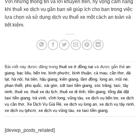
Với những thông tin và lời khuyên trên, hy vọng cẩm nang
khi thuê xe dịch vụ gần bạn sẽ giúp ích cho bạn trong việc
lựa chọn và sử dụng dịch vụ thuê xe một cách an toàn và
tiết kiệm.
Bài viết này được đăng trong
thuê xe ở đồng nai
và được gắn thẻ
an
giang
,
bạc liêu
,
bến tre
,
bình phước
,
bình thuận
,
cà mau
,
cần thơ
,
đà
lạt
,
hà nội
,
hà tiên
,
hậu giang
,
kiên giang
,
lâm đồng
,
long an
,
mũi né
,
phan thiết
,
phú quốc
,
sài gòn
,
sdt taxi tiền giang
,
sóc trăng
,
taxi
,
tây
ninh
,
thuê xe
,
thuê xe du lịch
,
thuê xe đi tỉnh
,
tiền giang
,
tổng đài đặt
taxi tiền giang
,
trà vinh
,
vĩnh long
,
vũng tàu
,
xe dịch vụ bến tre
,
xe dịch
vụ cần thơ
,
Xe Dịch Vụ Giá Rẻ
,
xe dịch vụ long an
,
xe dịch vụ tây ninh
,
xe dịch vụ tphcm
,
xe dịch vụ vũng tàu
,
xe taxi tiền giang
.
[devwp_posts_related]