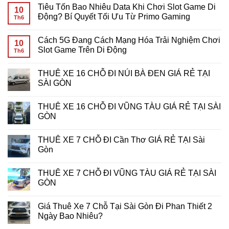
Chơi
Mã
có
Tiêu Tốn Bao Nhiêu Data Khi Chơi Slot Game Di
Slot
Yêu
bình
10
Game
Cầu
luận
Động? Bí Quyết Tối Ưu Từ Primo Gaming
Th6
Mobile?
Cược
ở
Giải
Vòng
Chinh
Không
Đáp
Quay
Phục
có
Cách 5G Đang Cách Mạng Hóa Trải Nghiệm Chơi
Chi
Miễn
Giải
bình
10
Tiết
Phí:
Thưởng
luận
Slot Game Trên Di Động
Th6
Cho
Bí
Khủng:
ở
Game
Kíp
Bí
Tiêu
Không
Thủ
Tối
Kíp
Tốn
có
THUÊ XE 16 CHỖ ĐI NÚI BÀ ĐEN GIÁ RẺ TẠI
Ưu
Chiến
Bao
bình
Hóa
Thắng
Nhiêu
luận
SÀI GÒN
Lợi
Giải
Data
ở
Nhuận
Đấu
Khi
Cách
Không
Tại
Slot
Chơi
5G
có
THUÊ XE 16 CHỖ ĐI VŨNG TÀU GIÁ RẺ TẠI SÀI
7d-
Tại
Slot
Đang
bình
game
PHPUB
Game
Cách
luận
GÒN
Slot
Di
Mạng
ở
Động?
Hóa
THUÊ
Không
Bí
Trải
XE
có
THUÊ XE 7 CHỖ ĐI Cần Thơ GIÁ RẺ TẠI Sài
Quyết
Nghiệm
16
bình
Tối
Chơi
CHỖ
luận
Gòn
Ưu
Slot
ĐI
ở
Từ
Game
NÚI
THUÊ
Không
Primo
Trên
BÀ
XE
có
THUÊ XE 7 CHỖ ĐI VŨNG TÀU GIÁ RẺ TẠI SÀI
Gaming
Di
ĐEN
16
bình
Động
GIÁ
CHỖ
luận
GÒN
RẺ
ĐI
ở
TẠI
VŨNG
THUÊ
Không
SÀI
TÀU
XE
có
Giá Thuê Xe 7 Chỗ Tại Sài Gòn Đi Phan Thiết 2
GÒN
GIÁ
7
bình
RẺ
CHỖ
luận
Ngày Bao Nhiêu?
TẠI
ĐI
ở
SÀI
Cần
THUÊ
Không