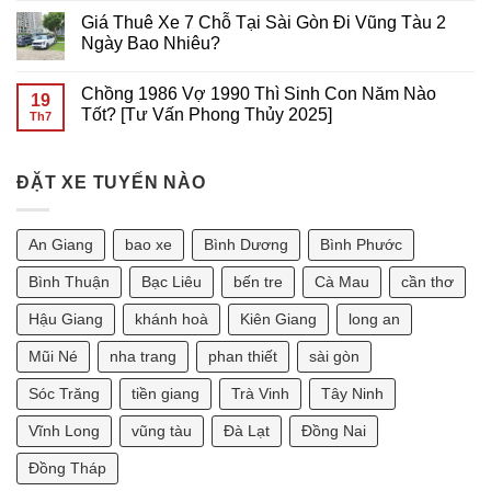
GÒN
Thơ
XE
có
Giá Thuê Xe 7 Chỗ Tại Sài Gòn Đi Vũng Tàu 2
GIÁ
7
bình
RẺ
CHỖ
luận
Ngày Bao Nhiêu?
TẠI
ĐI
ở
Sài
VŨNG
Giá
Không
Gòn
TÀU
Thuê
có
Chồng 1986 Vợ 1990 Thì Sinh Con Năm Nào
GIÁ
Xe
bình
19
RẺ
7
luận
Tốt? [Tư Vấn Phong Thủy 2025]
Th7
TẠI
Chỗ
ở
SÀI
Tại
Giá
Không
GÒN
Sài
Thuê
có
Gòn
Xe
bình
Đi
7
ĐẶT XE TUYẾN NÀO
luận
Phan
Chỗ
ở
Thiết
Tại
Chồng
2
Sài
1986
Ngày
Gòn
Vợ
An Giang
bao xe
Bình Dương
Bình Phước
Bao
Đi
1990
Nhiêu?
Vũng
Thì
Tàu
Sinh
Bình Thuận
Bạc Liêu
bến tre
Cà Mau
cần thơ
2
Con
Ngày
Năm
Hậu Giang
khánh hoà
Kiên Giang
long an
Bao
Nào
Nhiêu?
Tốt?
[Tư
Mũi Né
nha trang
phan thiết
sài gòn
Vấn
Phong
Sóc Trăng
tiền giang
Trà Vinh
Tây Ninh
Thủy
2025]
Vĩnh Long
vũng tàu
Đà Lạt
Đồng Nai
Đồng Tháp