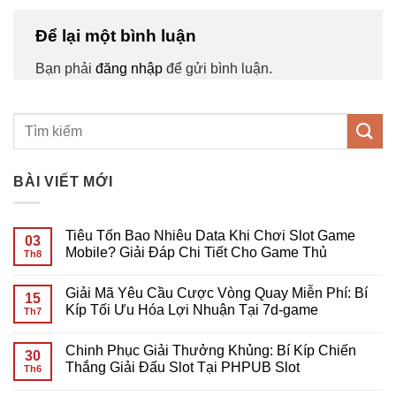
Để lại một bình luận
Bạn phải
đăng nhập
để gửi bình luận.
BÀI VIẾT MỚI
Tiêu Tốn Bao Nhiêu Data Khi Chơi Slot Game
03
Mobile? Giải Đáp Chi Tiết Cho Game Thủ
Th8
Không
có
Giải Mã Yêu Cầu Cược Vòng Quay Miễn Phí: Bí
bình
15
luận
Kíp Tối Ưu Hóa Lợi Nhuận Tại 7d-game
Th7
ở
Tiêu
Không
Tốn
có
Chinh Phục Giải Thưởng Khủng: Bí Kíp Chiến
Bao
bình
30
Nhiêu
luận
Thắng Giải Đấu Slot Tại PHPUB Slot
Th6
Data
ở
Khi
Giải
Không