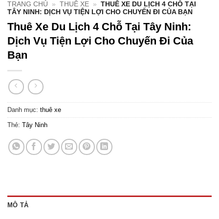
TRANG CHỦ
»
THUÊ XE
»
THUÊ XE DU LỊCH 4 CHỖ TẠI
TÂY NINH: DỊCH VỤ TIỆN LỢI CHO CHUYẾN ĐI CỦA BẠN
Thuê Xe Du Lịch 4 Chỗ Tại Tây Ninh:
Dịch Vụ Tiện Lợi Cho Chuyến Đi Của
Bạn
Danh mục:
thuê xe
Thẻ:
Tây Ninh
MÔ TẢ