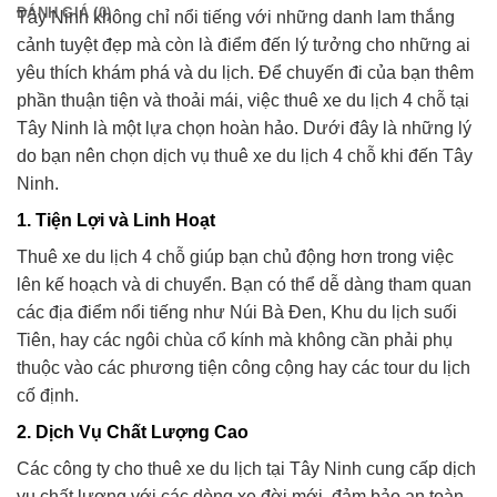
ĐÁNH GIÁ (0)
Tây Ninh không chỉ nổi tiếng với những danh lam thắng
cảnh tuyệt đẹp mà còn là điểm đến lý tưởng cho những ai
yêu thích khám phá và du lịch. Để chuyến đi của bạn thêm
phần thuận tiện và thoải mái, việc thuê xe du lịch 4 chỗ tại
Tây Ninh là một lựa chọn hoàn hảo. Dưới đây là những lý
do bạn nên chọn dịch vụ thuê xe du lịch 4 chỗ khi đến Tây
Ninh.
1.
Tiện Lợi và Linh Hoạt
Thuê xe du lịch 4 chỗ giúp bạn chủ động hơn trong việc
lên kế hoạch và di chuyển. Bạn có thể dễ dàng tham quan
các địa điểm nổi tiếng như Núi Bà Đen, Khu du lịch suối
Tiên, hay các ngôi chùa cổ kính mà không cần phải phụ
thuộc vào các phương tiện công cộng hay các tour du lịch
cố định.
2.
Dịch Vụ Chất Lượng Cao
Các công ty cho thuê xe du lịch tại Tây Ninh cung cấp dịch
vụ chất lượng với các dòng xe đời mới, đảm bảo an toàn