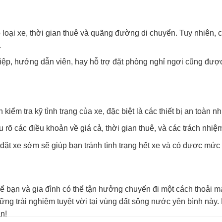
o loại xe, thời gian thuê và quãng đường di chuyển. Tuy nhiên,
.
hiệp, hướng dẫn viên, hay hỗ trợ đặt phòng nghỉ ngơi cũng đượ
 kiểm tra kỹ tình trạng của xe, đặc biệt là các thiết bị an toàn n
 rõ các điều khoản về giá cả, thời gian thuê, và các trách nhiệm
 đặt xe sớm sẽ giúp bạn tránh tình trạng hết xe và có được mức g
ể bạn và gia đình có thể tận hưởng chuyến đi một cách thoải mái
ng trải nghiệm tuyệt vời tại vùng đất sông nước yên bình này. 
n!