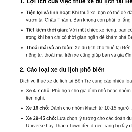
1.
Lợi ích của việc thuê xe du lịch tại B
Tiện lợi và linh hoạt
: Khi thuê xe, bạn có thể dễ
vườn tại Châu Thành. Bạn không còn phải lo lắng v
Tiết kiệm thời gian
: Với một chiếc xe riêng, bạn 
trọng khi bạn chỉ có thời gian ngắn để khám phá B
Thoải mái và an toàn
: Xe du lịch cho thuê tại B
riêng tư, thoải mái trên xe cũng giúp bạn và gia đì
2.
Các loại xe du lịch phổ biến
Dịch vụ thuê xe du lịch tại Bến Tre cung cấp nhiều l
Xe 4-7 chỗ
: Phù hợp cho gia đình nhỏ hoặc nhóm 
tiện nghi.
Xe 16 chỗ
: Dành cho nhóm khách từ 10-15 người. F
Xe 29-45 chỗ
: Lựa chọn lý tưởng cho các đoàn du
Universe hay Thaco Town đều được trang bị đầy đủ ti