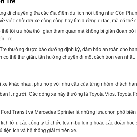
ến Tre
 dàng di chuyển giữa các địa điểm du lịch nổi tiếng như Cồn Ph
ề việc chờ đợi xe công cộng hay tìm đường đi lạc, mà có thể ch
có thể tối ưu hóa thời gian tham quan mà không bị gián đoạn bở
ến Tre.
ến Tre thường được bảo dưỡng định kỳ, đảm bảo an toàn cho hành
nh có thể thư giãn, tận hưởng chuyến đi một cách trọn vẹn nhất.
oại xe khác nhau, phù hợp với nhu cầu của từng nhóm khách hàn
bạn ít người. Các dòng xe này thường là Toyota Vios, Toyota 
ord Transit và Mercedes Sprinter là những lựa chọn phổ biến vớ
 lịch lớn, các công ty tổ chức team-building hoặc các đoàn học
ện ích và hệ thống giải trí trên xe.