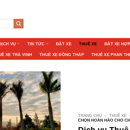
DỊCH VỤ
TIN TỨC
ĐẶT XE
THUÊ XE
ĐẶT XE HỢ
UÊ XE TRÀ VINH
THUÊ XE ĐỒNG THÁP
THUÊ XE PHAN TH
TRANG CHỦ
»
THUÊ XE
CHỌN HOÀN HẢO CHO CH
Dịch vụ Thuê 