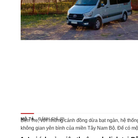
MÔ TẢ
ĐÁNH GIÁ (0)
Bến Tre, với những cánh đồng dừa bạt ngàn, hệ thốn
không gian yên bình của miền Tây Nam Bộ. Để có một ch