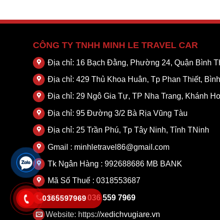
CÔNG TY TNHH MINH LE TRAVEL CAR
Địa chỉ: 16 Bạch Đằng, Phường 24, Quận Bình
Địa chỉ: 429 Thủ Khoa Huân, Tp Phan Thiết, Bìn
Địa chỉ: 29 Ngô Gia Tự, TP Nha Trang, Khánh H
Địa chỉ: 95 Đường 3/2 Bà Rịa Vũng Tàu
Địa chỉ: 25 Trần Phú, Tp Tây Ninh, Tỉnh TNinh
Gmail : minhletravel86@gmail.com
Tk Ngân Hàng : 992688686 MB BANK
Mã Số Thuế : 0318553687
Điện thoại:
036 559 7969
0365597969
Website:
https://xedichvugiare.vn