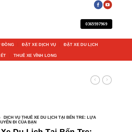
0365597969
P ĐỒNG
ĐẶT XE DỊCH VỤ
ĐẶT XE DU LỊCH
IẾT
THUÊ XE VĨNH LONG
»
DỊCH VỤ THUÊ XE DU LỊCH TẠI BẾN TRE: LỰA
UYẾN ĐI CỦA BẠN
Xe Du Lịch Tại Bến Tre: