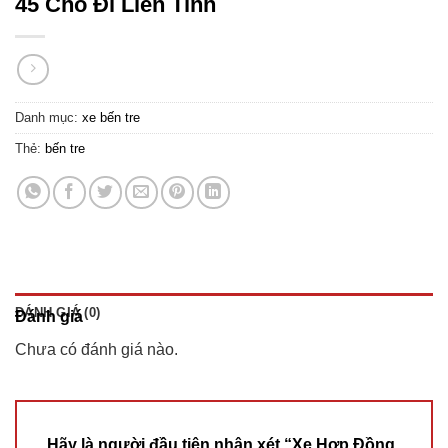
45 Chỗ Đi Liên Tỉnh
Danh mục:
xe bến tre
Thẻ:
bến tre
ĐÁNH GIÁ (0)
Đánh giá
Chưa có đánh giá nào.
Hãy là người đầu tiên nhận xét “Xe Hợp Đồng