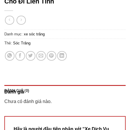
Chỗ Đi Liên Tỉnh
Danh mục:
xe sóc trăng
Thẻ:
Sóc Trăng
ĐÁNH GIÁ (0)
Đánh giá
Chưa có đánh giá nào.
Hãy là người đầu tiên nhận xét “Xe Dịch Vụ