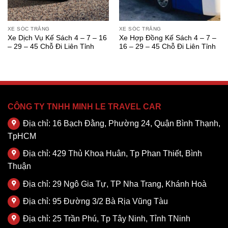
XE SÓC TRĂNG
XE SÓC TRĂNG
Xe Dịch Vụ Kế Sách 4 – 7 – 16
Xe Hợp Đồng Kế Sách 4 – 7 –
– 29 – 45 Chỗ Đi Liên Tỉnh
16 – 29 – 45 Chỗ Đi Liên Tỉnh
CÔNG TY TNHH MINH LE TRAVEL CAR
Địa chỉ: 16 Bạch Đằng, Phường 24, Quận Bình Thạnh,
TpHCM
Địa chỉ: 429 Thủ Khoa Huân, Tp Phan Thiết, Bình
Thuận
Địa chỉ: 29 Ngô Gia Tự, TP Nha Trang, Khánh Hoà
Địa chỉ: 95 Đường 3/2 Bà Rịa Vũng Tàu
Địa chỉ: 25 Trần Phú, Tp Tây Ninh, Tỉnh TNinh