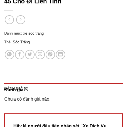
45 Chỗ Đi Liên Tỉnh
Danh mục:
xe sóc trăng
Thẻ:
Sóc Trăng
ĐÁNH GIÁ (0)
Đánh giá
Chưa có đánh giá nào.
Hãy là người đầu tiên nhận xét “Xe Dịch Vụ