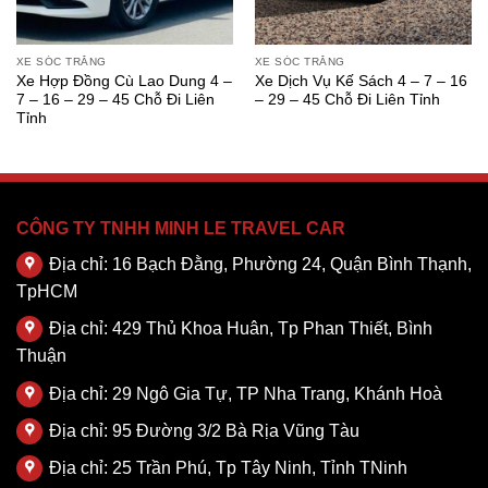
XE SÓC TRĂNG
XE SÓC TRĂNG
Xe Hợp Đồng Cù Lao Dung 4 –
Xe Dịch Vụ Kế Sách 4 – 7 – 16
7 – 16 – 29 – 45 Chỗ Đi Liên
– 29 – 45 Chỗ Đi Liên Tỉnh
Tỉnh
CÔNG TY TNHH MINH LE TRAVEL CAR
Địa chỉ: 16 Bạch Đằng, Phường 24, Quận Bình Thạnh,
TpHCM
Địa chỉ: 429 Thủ Khoa Huân, Tp Phan Thiết, Bình
Thuận
Địa chỉ: 29 Ngô Gia Tự, TP Nha Trang, Khánh Hoà
Địa chỉ: 95 Đường 3/2 Bà Rịa Vũng Tàu
Địa chỉ: 25 Trần Phú, Tp Tây Ninh, Tỉnh TNinh