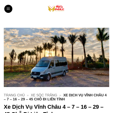
Bỏ
qua
nội
dung
TRANG CHỦ
»
XE SÓC TRĂNG
»
XE DỊCH VỤ VĨNH CHÂU 4
– 7 – 16 – 29 – 45 CHỖ ĐI LIÊN TỈNH
Xe Dịch Vụ Vĩnh Châu 4 – 7 – 16 – 29 –