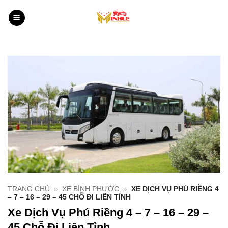
Bỏ
qua
nội
dung
TRANG CHỦ
»
XE BÌNH PHƯỚC
»
XE DỊCH VỤ PHÚ RIỀNG 4
– 7 – 16 – 29 – 45 CHỖ ĐI LIÊN TỈNH
Xe Dịch Vụ Phú Riềng 4 – 7 – 16 – 29 –
45 Chỗ Đi Liên Tỉnh