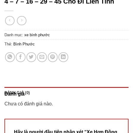
4 – 7 – 16 – 29 – 45 Chỗ Đi Liên Tỉnh
Danh mục:
xe bình phước
Thẻ:
Bình Phước
ĐÁNH GIÁ (0)
Đánh giá
Chưa có đánh giá nào.
Hãy là người đầu tiên nhận xét “Xe Hợp Đồng