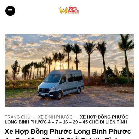
Bỏ
qua
nội
dung
TRANG CHỦ
»
XE BÌNH PHƯỚC
»
XE HỢP ĐỒNG PHƯỚC
LONG BÌNH PHƯỚC 4 – 7 – 16 – 29 – 45 CHỖ ĐI LIÊN TỈNH
Xe Hợp Đồng Phước Long Bình Phước