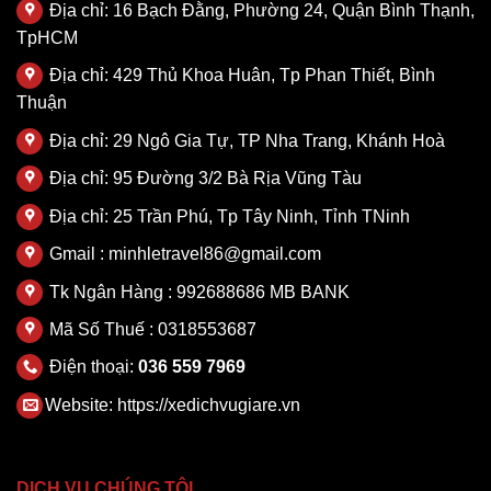
Địa chỉ: 16 Bạch Đằng, Phường 24, Quận Bình Thạnh,
TpHCM
Địa chỉ: 429 Thủ Khoa Huân, Tp Phan Thiết, Bình
Thuận
Địa chỉ: 29 Ngô Gia Tự, TP Nha Trang, Khánh Hoà
Địa chỉ: 95 Đường 3/2 Bà Rịa Vũng Tàu
Địa chỉ: 25 Trần Phú, Tp Tây Ninh, Tỉnh TNinh
Gmail : minhletravel86@gmail.com
Tk Ngân Hàng : 992688686 MB BANK
Mã Số Thuế : 0318553687
Điện thoại:
036 559 7969
Website:
https://xedichvugiare.vn
DỊCH VỤ CHÚNG TÔI