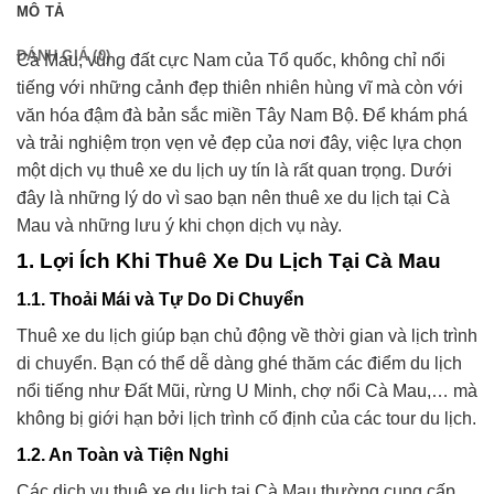
MÔ TẢ
ĐÁNH GIÁ (0)
Cà Mau, vùng đất cực Nam của Tổ quốc, không chỉ nổi
tiếng với những cảnh đẹp thiên nhiên hùng vĩ mà còn với
văn hóa đậm đà bản sắc miền Tây Nam Bộ. Để khám phá
và trải nghiệm trọn vẹn vẻ đẹp của nơi đây, việc lựa chọn
một dịch vụ thuê xe du lịch uy tín là rất quan trọng. Dưới
đây là những lý do vì sao bạn nên thuê xe du lịch tại Cà
Mau và những lưu ý khi chọn dịch vụ này.
1. Lợi Ích Khi Thuê Xe Du Lịch Tại Cà Mau
1.1. Thoải Mái và Tự Do Di Chuyển
Thuê xe du lịch giúp bạn chủ động về thời gian và lịch trình
di chuyển. Bạn có thể dễ dàng ghé thăm các điểm du lịch
nổi tiếng như Đất Mũi, rừng U Minh, chợ nổi Cà Mau,… mà
không bị giới hạn bởi lịch trình cố định của các tour du lịch.
1.2. An Toàn và Tiện Nghi
Các dịch vụ thuê xe du lịch tại Cà Mau thường cung cấp