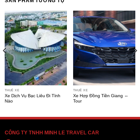
SẢN PHẨM TƯƠNG TỰ
THUÊ XE
THUÊ XE
Xe Dịch Vụ Bạc Liêu Đi Tỉnh
Xe Hợp Đồng Tiền Giang ⇔
Nào
Tour
CÔNG TY TNHH MINH LE TRAVEL CAR