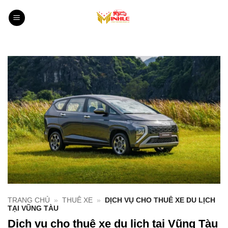
Bỏ
qua
nội
dung
TRANG CHỦ
»
THUÊ XE
»
DỊCH VỤ CHO THUÊ XE DU LỊCH
TẠI VŨNG TÀU
Dịch vụ cho thuê xe du lịch tại Vũng Tàu