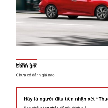
ĐÁNH GIÁ (0)
Đánh giá
Chưa có đánh giá nào.
Hãy là người đầu tiên nhận xét “Th