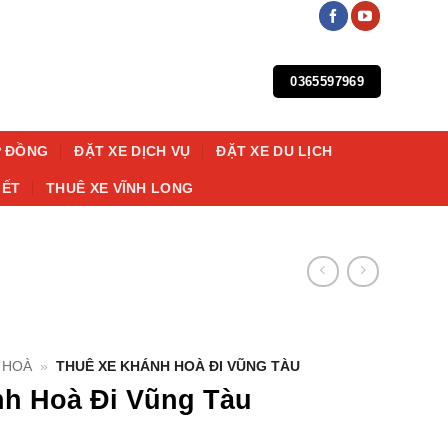
0365597969
P ĐỒNG
ĐẶT XE DỊCH VỤ
ĐẶT XE DU LỊCH
IẾT
THUÊ XE VĨNH LONG
 HOÀ
»
THUÊ XE KHÁNH HOÀ ĐI VŨNG TÀU
h Hoà Đi Vũng Tàu