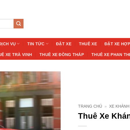
DỊCH VỤ
TIN TỨC
ĐẶT XE
THUÊ XE
ĐẶT XE HỢ
UÊ XE TRÀ VINH
THUÊ XE ĐỒNG THÁP
THUÊ XE PHAN TH
TRANG CHỦ
»
XE KHÁNH
Thuê Xe Khán