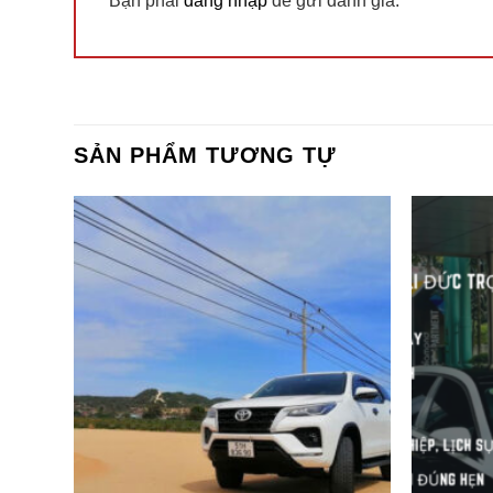
Bạn phải
đăng nhập
để gửi đánh giá.
SẢN PHẨM TƯƠNG TỰ