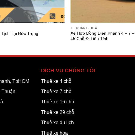
XE KHÁNH HOÀ
Xe Hợp Đồng Diên Khánh 4 – 7 – 
 Lịch Tại Đức Trọng
45 Chỗ Đi Liên Tỉnh
DỊCH VỤ CHÚNG TÔI
 Thạnh, TpHCM
Thuê xe 4 chỗ
h Thuận
Thuê xe 7 chỗ
oà
Thuê xe 16 chỗ
Thuê xe 29 chỗ
Thuê xe du lịch
Thuê xe hoa