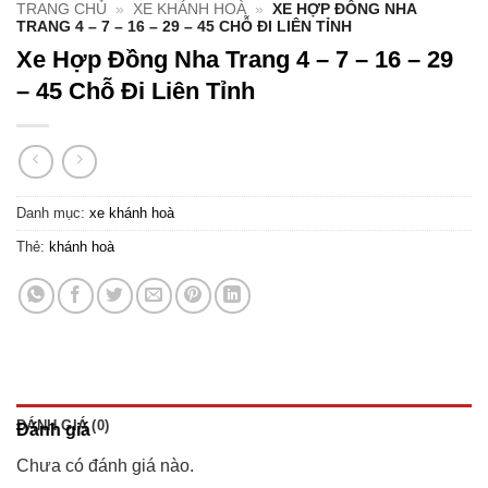
TRANG CHỦ
»
XE KHÁNH HOÀ
»
XE HỢP ĐỒNG NHA
TRANG 4 – 7 – 16 – 29 – 45 CHỖ ĐI LIÊN TỈNH
Xe Hợp Đồng Nha Trang 4 – 7 – 16 – 29
– 45 Chỗ Đi Liên Tỉnh
Danh mục:
xe khánh hoà
Thẻ:
khánh hoà
ĐÁNH GIÁ (0)
Đánh giá
Chưa có đánh giá nào.