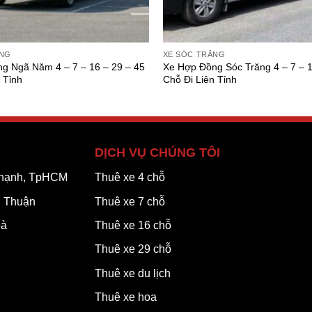
ĂNG
XE SÓC TRĂNG
g Ngã Năm 4 – 7 – 16 – 29 – 45
Xe Hợp Đồng Sóc Trăng 4 – 7 – 1
 Tỉnh
Chỗ Đi Liên Tỉnh
DỊCH VỤ CHÚNG TÔI
 Thạnh, TpHCM
Thuê xe 4 chỗ
h Thuận
Thuê xe 7 chỗ
oà
Thuê xe 16 chỗ
Thuê xe 29 chỗ
Thuê xe du lịch
Thuê xe hoa