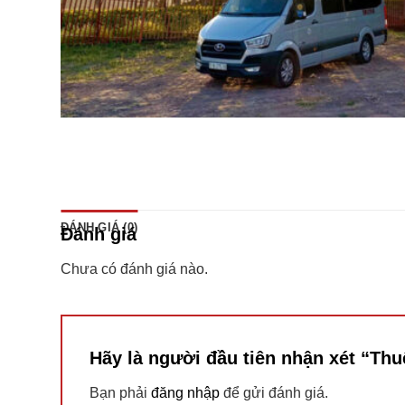
ĐÁNH GIÁ (0)
Đánh giá
Chưa có đánh giá nào.
Hãy là người đầu tiên nhận xét “Th
Bạn phải
đăng nhập
để gửi đánh giá.