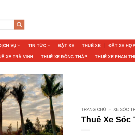
DỊCH VỤ
TIN TỨC
ĐẶT XE
THUÊ XE
ĐẶT XE HỢ
UÊ XE TRÀ VINH
THUÊ XE ĐỒNG THÁP
THUÊ XE PHAN TH
TRANG CHỦ
»
XE SÓC T
Thuê Xe Sóc 