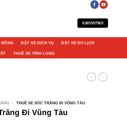
0365597969
P ĐỒNG
ĐẶT XE DỊCH VỤ
ĐẶT XE DU LỊCH
IẾT
THUÊ XE VĨNH LONG
RĂNG
»
THUÊ XE SÓC TRĂNG ĐI VŨNG TÀU
Trăng Đi Vũng Tàu