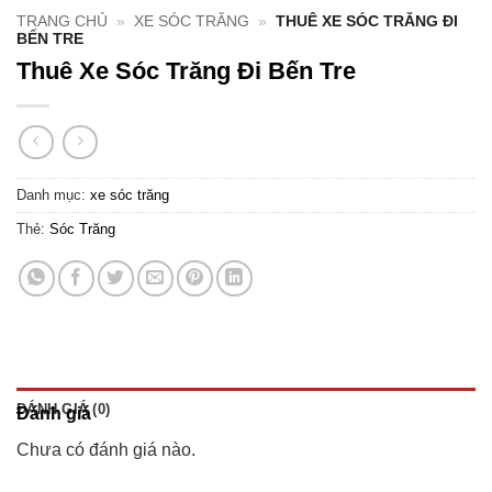
TRANG CHỦ
»
XE SÓC TRĂNG
»
THUÊ XE SÓC TRĂNG ĐI
BẾN TRE
Thuê Xe Sóc Trăng Đi Bến Tre
Danh mục:
xe sóc trăng
Thẻ:
Sóc Trăng
ĐÁNH GIÁ (0)
Đánh giá
Chưa có đánh giá nào.