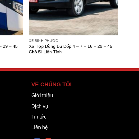
XE BÌNH PHƯỚC
– 29 – 45
Xe Hợp Đồng Bù Đốp 4 – 7 – 16 – 29 – 45
Chỗ Đi Liên Tỉnh
VỀ CHÚNG TÔI
Giới thiệu
Dịch vụ
Tin tức
Liên hệ