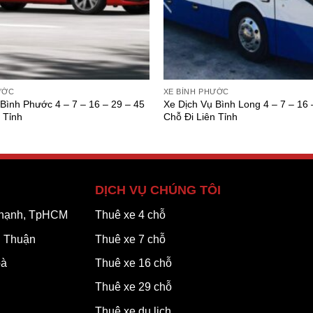
ƯỚC
XE BÌNH PHƯỚC
Bình Phước 4 – 7 – 16 – 29 – 45
Xe Dịch Vụ Bình Long 4 – 7 – 16 
 Tỉnh
Chỗ Đi Liên Tỉnh
DỊCH VỤ CHÚNG TÔI
 Thạnh, TpHCM
Thuê xe 4 chỗ
h Thuận
Thuê xe 7 chỗ
oà
Thuê xe 16 chỗ
Thuê xe 29 chỗ
Thuê xe du lịch