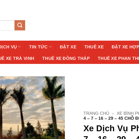
DỊCH VỤ
TIN TỨC
ĐẶT XE
THUÊ XE
ĐẶT XE HỢ
UÊ XE TRÀ VINH
THUÊ XE ĐỒNG THÁP
THUÊ XE PHAN TH
TRANG CHỦ
»
XE BÌNH 
4 – 7 – 16 – 29 – 45 CHỖ Đ
Xe Dịch Vụ P