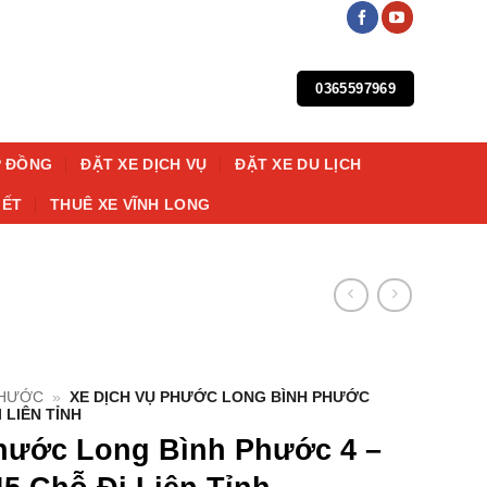
0365597969
P ĐỒNG
ĐẶT XE DỊCH VỤ
ĐẶT XE DU LỊCH
IẾT
THUÊ XE VĨNH LONG
PHƯỚC
»
XE DỊCH VỤ PHƯỚC LONG BÌNH PHƯỚC
I LIÊN TỈNH
hước Long Bình Phước 4 –