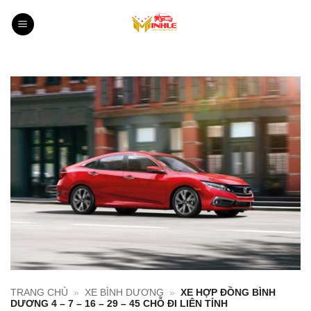
Bỏ
qua
nội
dung
TRANG CHỦ
»
XE BÌNH DƯƠNG
»
XE HỢP ĐỒNG BÌNH
DƯƠNG 4 – 7 – 16 – 29 – 45 CHỖ ĐI LIÊN TỈNH