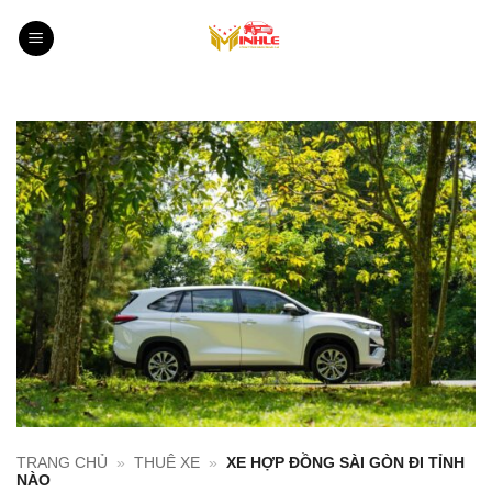
Bỏ
qua
nội
dung
TRANG CHỦ
»
THUÊ XE
»
XE HỢP ĐỒNG SÀI GÒN ĐI TỈNH
NÀO