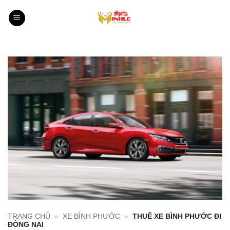
Bỏ
qua
nội
dung
TRANG CHỦ
»
XE BÌNH PHƯỚC
»
THUÊ XE BÌNH PHƯỚC ĐI
ĐỒNG NAI