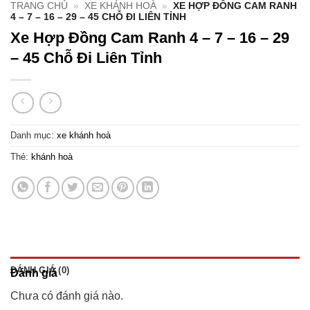
TRANG CHỦ
»
XE KHÁNH HOÀ
»
XE HỢP ĐỒNG CAM RANH
4 – 7 – 16 – 29 – 45 CHỖ ĐI LIÊN TỈNH
Xe Hợp Đồng Cam Ranh 4 – 7 – 16 – 29
– 45 Chỗ Đi Liên Tỉnh
Danh mục:
xe khánh hoà
Thẻ:
khánh hoà
ĐÁNH GIÁ (0)
Đánh giá
Chưa có đánh giá nào.