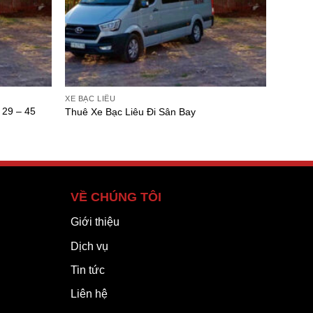
XE BẠC LIÊU
 29 – 45
Thuê Xe Bạc Liêu Đi Sân Bay
VỀ CHÚNG TÔI
Giới thiệu
Dịch vụ
Tin tức
Liên hệ