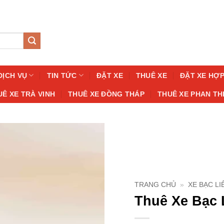
DỊCH VỤ
TIN TỨC
ĐẶT XE
THUÊ XE
ĐẶT XE HỢ
UÊ XE TRÀ VINH
THUÊ XE ĐỒNG THÁP
THUÊ XE PHAN TH
TRANG CHỦ
»
XE BẠC LI
Thuê Xe Bạc 