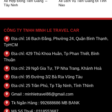
Xe Hợp Đồng Tiền Giang ⇔
Xe Dịch Vụ Tiền Giang Đi Tỉnh
Tây Ninh
Nào
CÔNG TY TNHH MINH LE TRAVEL CAR
Địa chỉ: 16 Bạch Đằng, Phường 24, Quận Bình Thạnh,
TpHCM
Địa chỉ: 429 Thủ Khoa Huân, Tp Phan Thiết, Bình
Thuận
Địa chỉ: 29 Ngô Gia Tự, TP Nha Trang, Khánh Hoà
Địa chỉ: 95 Đường 3/2 Bà Rịa Vũng Tàu
Địa chỉ: 25 Trần Phú, Tp Tây Ninh, Tỉnh TNinh
Gmail : minhletravel86@gmail.com
Tk Ngân Hàng : 992688686 MB BANK
Mã Số Thuế : 0318553687