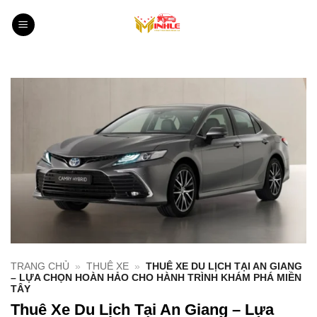
Bỏ
qua
nội
dung
TRANG CHỦ
»
THUÊ XE
»
THUÊ XE DU LỊCH TẠI AN GIANG
– LỰA CHỌN HOÀN HẢO CHO HÀNH TRÌNH KHÁM PHÁ MIỀN
TÂY
Thuê Xe Du Lịch Tại An Giang – Lựa