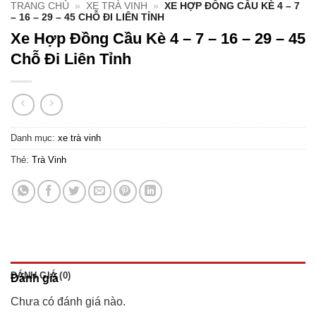
TRANG CHỦ
»
XE TRÀ VINH
»
XE HỢP ĐỒNG CẦU KÈ 4 – 7
– 16 – 29 – 45 CHỖ ĐI LIÊN TỈNH
Xe Hợp Đồng Cầu Kè 4 – 7 – 16 – 29 – 45
Chỗ Đi Liên Tỉnh
Danh mục:
xe trà vinh
Thẻ:
Trà Vinh
ĐÁNH GIÁ (0)
Đánh giá
Chưa có đánh giá nào.