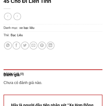
45 Chỗ Đi Liên Tỉnh
Danh mục:
xe bạc liêu
Thẻ:
Bạc Liêu
ĐÁNH GIÁ (0)
Đánh giá
Chưa có đánh giá nào.
Hãy là người đầu tiên nhận xét “Xe Hợp Đồng