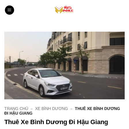
Bỏ
qua
nội
dung
TRANG CHỦ
»
XE BÌNH DƯƠNG
»
THUÊ XE BÌNH DƯƠNG
ĐI HẬU GIANG
Thuê Xe Bình Dương Đi Hậu Giang