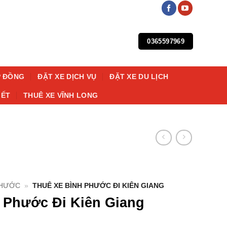
0365597969
P ĐỒNG
ĐẶT XE DỊCH VỤ
ĐẶT XE DU LỊCH
IẾT
THUÊ XE VĨNH LONG
PHƯỚC
»
THUÊ XE BÌNH PHƯỚC ĐI KIÊN GIANG
 Phước Đi Kiên Giang