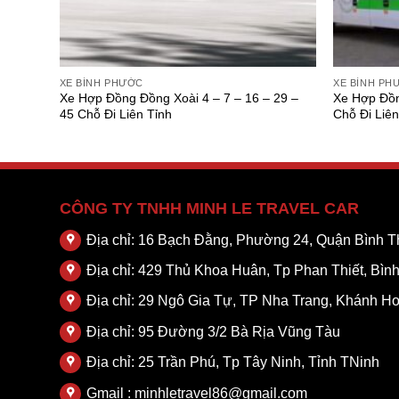
XE BÌNH PHƯỚC
XE BÌNH PH
29 – 45
Xe Hợp Đồng Đồng Xoài 4 – 7 – 16 – 29 –
Xe Hợp Đồn
45 Chỗ Đi Liên Tỉnh
Chỗ Đi Liên
CÔNG TY TNHH MINH LE TRAVEL CAR
Địa chỉ: 16 Bạch Đằng, Phường 24, Quận Bình
Địa chỉ: 429 Thủ Khoa Huân, Tp Phan Thiết, Bìn
Địa chỉ: 29 Ngô Gia Tự, TP Nha Trang, Khánh H
Địa chỉ: 95 Đường 3/2 Bà Rịa Vũng Tàu
Địa chỉ: 25 Trần Phú, Tp Tây Ninh, Tỉnh TNinh
Gmail : minhletravel86@gmail.com