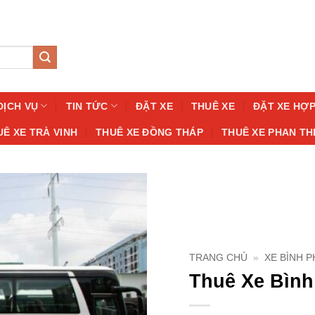
DỊCH VỤ
TIN TỨC
ĐẶT XE
THUÊ XE
ĐẶT XE HỢ
UÊ XE TRÀ VINH
THUÊ XE ĐỒNG THÁP
THUÊ XE PHAN TH
TRANG CHỦ
»
XE BÌNH 
Thuê Xe Bình