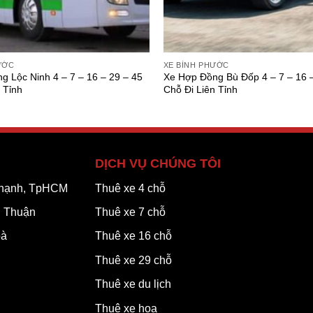
ƯỚC
XE BÌNH PHƯỚC
g Lộc Ninh 4 – 7 – 16 – 29 – 45
Xe Hợp Đồng Bù Đốp 4 – 7 – 16 –
 Tỉnh
Chỗ Đi Liên Tỉnh
DỊCH VỤ CHÚNG TÔI
 Thạnh, TpHCM
Thuê xe 4 chỗ
h Thuận
Thuê xe 7 chỗ
oà
Thuê xe 16 chỗ
Thuê xe 29 chỗ
Thuê xe du lịch
Thuê xe hoa