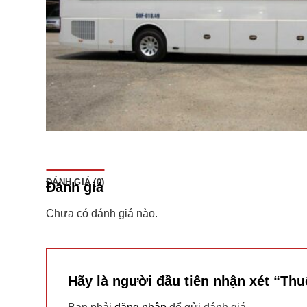
ĐÁNH GIÁ (0)
Đánh giá
Chưa có đánh giá nào.
Hãy là người đầu tiên nhận xét “Th