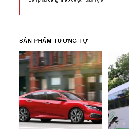
Bạn phải
đăng nhập
để gửi đánh giá.
SẢN PHẨM TƯƠNG TỰ