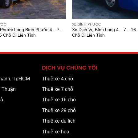
ƯỚC
XE BÌNH PHƯỚC
 Phước Long Bình Phước 4 – 7 –
Xe Dịch Vụ Bình Long 4 – 7 – 16 
5 Chỗ Đi Liên Tỉnh
Chỗ Đi Liên Tỉnh
DỊCH VỤ CHÚNG TÔI
 Thạnh, TpHCM
Thuê xe 4 chỗ
h Thuận
Thuê xe 7 chỗ
oà
Thuê xe 16 chỗ
Thuê xe 29 chỗ
Thuê xe du lịch
Thuê xe hoa