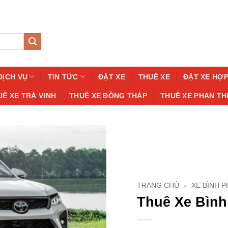
DỊCH VỤ
TIN TỨC
ĐẶT XE
THUÊ XE
ĐẶT XE HỢ
UÊ XE TRÀ VINH
THUÊ XE ĐỒNG THÁP
THUÊ XE PHAN TH
TRANG CHỦ
»
XE BÌNH 
Thuê Xe Bình