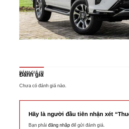
ĐÁNH GIÁ (0)
Đánh giá
Chưa có đánh giá nào.
Hãy là người đầu tiên nhận xét “Th
Bạn phải
đăng nhập
để gửi đánh giá.