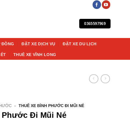
0365597969
P ĐỒNG
ĐẶT XE DỊCH VỤ
ĐẶT XE DU LỊCH
IẾT
THUÊ XE VĨNH LONG
PHƯỚC
»
THUÊ XE BÌNH PHƯỚC ĐI MŨI NÉ
 Phước Đi Mũi Né