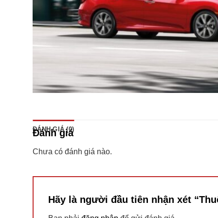
ĐÁNH GIÁ (0)
Đánh giá
Chưa có đánh giá nào.
Hãy là người đầu tiên nhận xét “Th