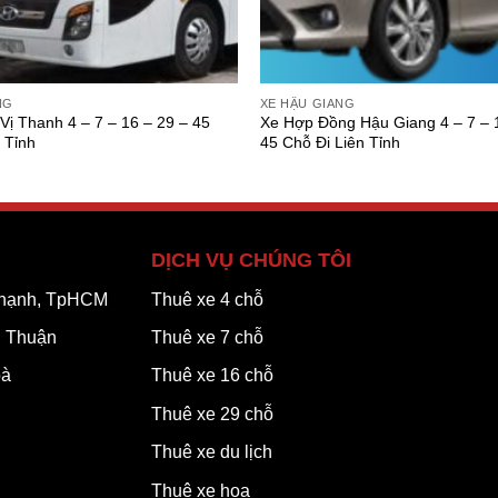
NG
XE HẬU GIANG
Vị Thanh 4 – 7 – 16 – 29 – 45
Xe Hợp Đồng Hậu Giang 4 – 7 – 
 Tỉnh
45 Chỗ Đi Liên Tỉnh
DỊCH VỤ CHÚNG TÔI
 Thạnh, TpHCM
Thuê xe 4 chỗ
h Thuận
Thuê xe 7 chỗ
oà
Thuê xe 16 chỗ
Thuê xe 29 chỗ
Thuê xe du lịch
Thuê xe hoa