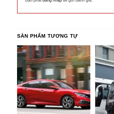
Bạn phải
đăng nhập
để gửi đánh giá.
SẢN PHẨM TƯƠNG TỰ