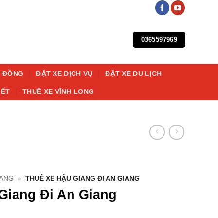
0365597969
P ĐỒNG
ĐẶT XE DỊCH VỤ
ĐẶT XE DU LỊCH
IẾT
THUÊ XE VĨNH LONG
IANG
»
THUÊ XE HẬU GIANG ĐI AN GIANG
Giang Đi An Giang