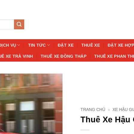
DỊCH VỤ
TIN TỨC
ĐẶT XE
THUÊ XE
ĐẶT XE HỢ
UÊ XE TRÀ VINH
THUÊ XE ĐỒNG THÁP
THUÊ XE PHAN TH
TRANG CHỦ
»
XE HẬU G
Thuê Xe Hậu 