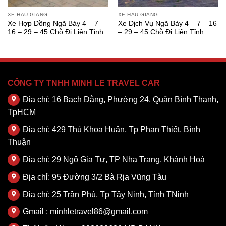
XE HẬU GIANG
XE HẬU GIANG
Xe Hợp Đồng Ngã Bảy 4 – 7 –
Xe Dịch Vụ Ngã Bảy 4 – 7 – 16
16 – 29 – 45 Chỗ Đi Liên Tỉnh
– 29 – 45 Chỗ Đi Liên Tỉnh
CÔNG TY TNHH MINH LE TRAVEL CAR
Địa chỉ: 16 Bạch Đằng, Phường 24, Quận Bình Thạnh,
TpHCM
Địa chỉ: 429 Thủ Khoa Huân, Tp Phan Thiết, Bình
Thuận
Địa chỉ: 29 Ngô Gia Tự, TP Nha Trang, Khánh Hoà
Địa chỉ: 95 Đường 3/2 Bà Rịa Vũng Tàu
Địa chỉ: 25 Trần Phú, Tp Tây Ninh, Tỉnh TNinh
Gmail : minhletravel86@gmail.com