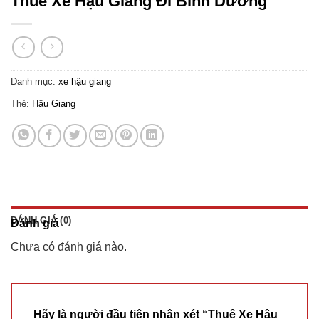
Thuê Xe Hậu Giang Đi Bình Dương
Danh mục:
xe hậu giang
Thẻ:
Hậu Giang
ĐÁNH GIÁ (0)
Đánh giá
Chưa có đánh giá nào.
Hãy là người đầu tiên nhận xét “Thuê Xe Hậu