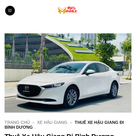
Bỏ
qua
nội
dung
TRANG CHỦ
»
XE HẬU GIANG
»
THUÊ XE HẬU GIANG ĐI
BÌNH DƯƠNG