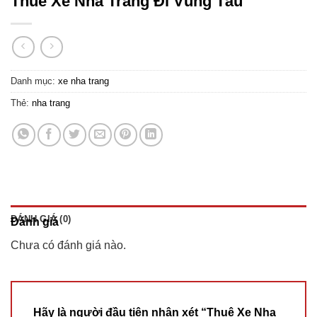
Thuê Xe Nha Trang Đi Vũng Tàu
Danh mục:
xe nha trang
Thẻ:
nha trang
ĐÁNH GIÁ (0)
Đánh giá
Chưa có đánh giá nào.
Hãy là người đầu tiên nhận xét “Thuê Xe Nha