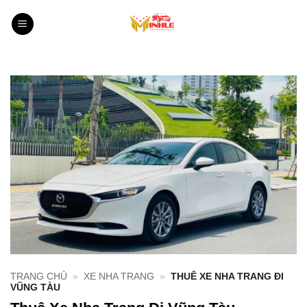
Bỏ
qua
nội
dung
TRANG CHỦ
»
XE NHA TRANG
»
THUÊ XE NHA TRANG ĐI
VŨNG TÀU