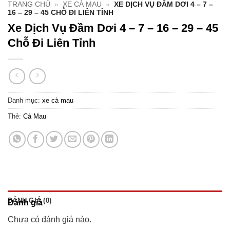
TRANG CHỦ
»
XE CÀ MAU
»
XE DỊCH VỤ ĐẦM DƠI 4 – 7 –
16 – 29 – 45 CHỖ ĐI LIÊN TỈNH
Xe Dịch Vụ Đầm Dơi 4 – 7 – 16 – 29 – 45
Chỗ Đi Liên Tỉnh
Danh mục:
xe cà mau
Thẻ:
Cà Mau
ĐÁNH GIÁ (0)
Đánh giá
Chưa có đánh giá nào.