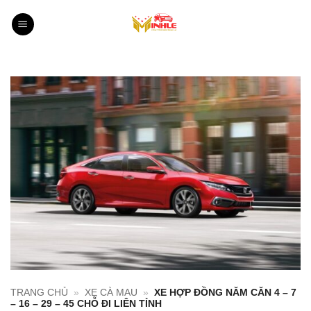
Bỏ
qua
nội
dung
TRANG CHỦ
»
XE CÀ MAU
»
XE HỢP ĐỒNG NĂM CĂN 4 – 7
– 16 – 29 – 45 CHỖ ĐI LIÊN TỈNH